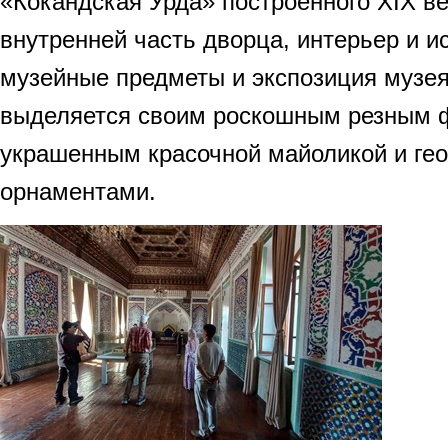
«Кокандская Урда» построенного ХIХ ве
внутренней часть дворца, интерьер и и
музейные предметы и экспозиция музея
выделяется своим роскошным резным 
украшенным красочной майоликой и ге
орнаментами.