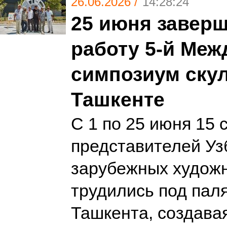
26.06.2026 /
14:28:24
25 июня завер
работу 5-й Ме
симпозиум ску
Ташкенте
С 1 по 25 июня 15 
представителей Уз
зарубежных худож
трудились под па
Ташкента, создава