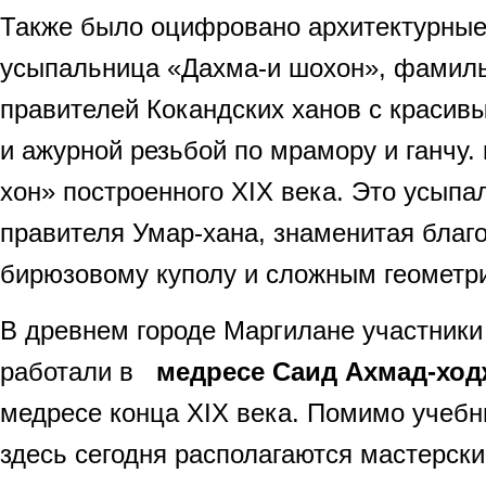
Также было оцифровано архитектурные
усыпальница «Дахма-и шохон», фамил
правителей Кокандских ханов с красив
и ажурной резьбой по мрамору и ганчу.
хон» построенного XIX века. Это усыпа
правителя Умар-хана, знаменитая благ
бирюзовому куполу и сложным геометр
В древнем городе Маргилане участники
работали в
медресе Саид Ахмад-ход
медресе конца XIX века. Помимо учебн
здесь сегодня располагаются мастерск