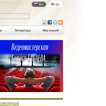
Ru
En
у
нь
Литература
Мир знаний
инопром