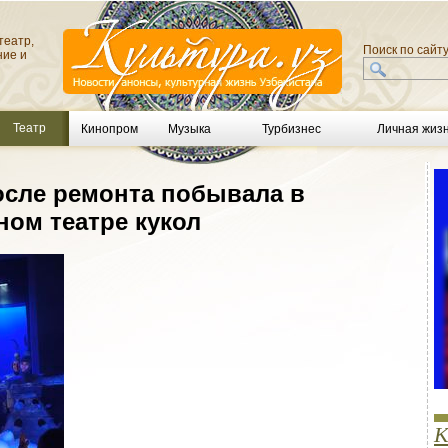
театр,
Поиск по сайт
ние и
Театр
Кинопром
Музыка
Турбизнес
Личная жиз
осле ремонта побывала в
ном театре кукол
К