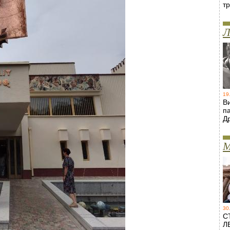
т
Л
19
В
п
Д
М
30
С
Л