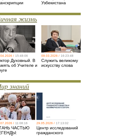
ранскрипции
Узбекистана
ичная жизнь
.04.2026 /
15:48:06
09.03.2026 /
16:23:48
иктор Духовный. В
Служить великому
амять об Учителе и
искусству слова
руге
ир знаний
.07.2026 /
11:08:16
29.05.2026 /
17:13:02
ТАНЬ ЧАСТЬЮ
Центр исследований
ЕГЕНДЫ:
гражданского