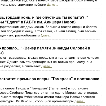
е Авдюшкиной удалось в полной мере раскрыть обозначенную
ристальное внимание публики
Далее...
шь, гордый конь, и где опустишь ты копыта?.."
ы "Едиге" в ГАБТе им. Алишера Навои)
ударственном академическом Большом театре оперы и балета
ои подходит к концу. Этот сезон, на наш взгляд, был весьма
ыщенным, разнообразным
Далее...
то прошло…" (Вечер памяти Зинаиды Соловей в
ы)
века - водораздел между прошлым и настоящим: вчера человек
о нет. Однако память принадлежит не только прошлому, она
не разделяет, а связывает
Далее...
остоится премьера оперы "Тамерлан" в постановке
ра оперы Генделя "Тамерлан" (Tamerlano) в постановке
ссера Стефано Поды состоится на сцене Мариинского театра.
ольшого театра Узбекистана имени Алишера Навои является
 культуры ПМЭФ-2026, сообщили организаторы
Далее...