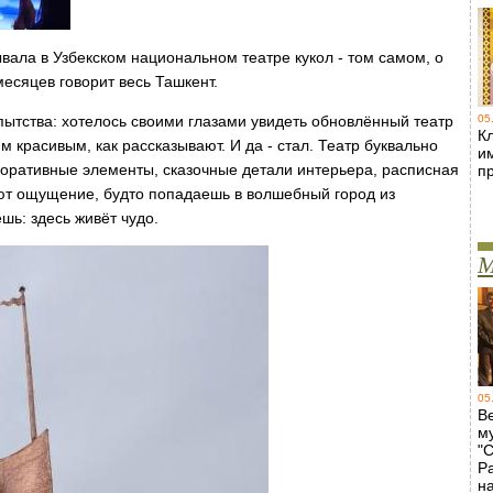
вала в Узбекском национальном театре кукол - том самом, о
есяцев говорит весь Ташкент.
пытства: хотелось своими глазами увидеть обновлённый театр
05
Кл
им красивым, как рассказывают. И да - стал. Театр буквально
и
коративные элементы, сказочные детали интерьера, расписная
п
ют ощущение, будто попадаешь в волшебный город из
шь: здесь живёт чудо.
М
05
В
м
"
Р
н