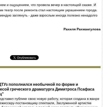
ием и ощущением, что провела вечер в настоящей сказке. И
сам театр после ремонта стал настоящим украшением города.
мендую заглянуть - даже взрослым иногда полезно ненадолго
Рахиля Рахмангулова
ДТУз пополнился необычной по форме и
есой греческого драматурга Димитроса Псафаса
ц"
едставил публике свою новую работу, которая создана в жанре
ежиссеру-постановщику спектакля, Заслуженной артистке