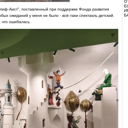
О
Б
Халиф-Аист", поставленный при поддержке Фонда развития
И
Б
собых ожиданий у меня не было - всё-таки спектакль детский.
, что ошибалась.