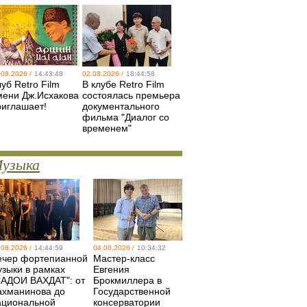
.08.2026 /
14:43:48
02.08.2026 /
18:44:58
уб Retro Film
В клубе Retro Film
мени Дж.Исхакова
состоялась премьера
риглашает!
документального
фильма "Диалог со
временем"
узыка
.08.2026 /
14:44:59
04.08.2026 /
10:34:32
ечер фортепианной
Мастер-класс
узыки в рамках
Евгения
САДОИ ВАХДАТ": от
Брокмиллера в
ахманинова до
Государственной
ациональной
консерватории