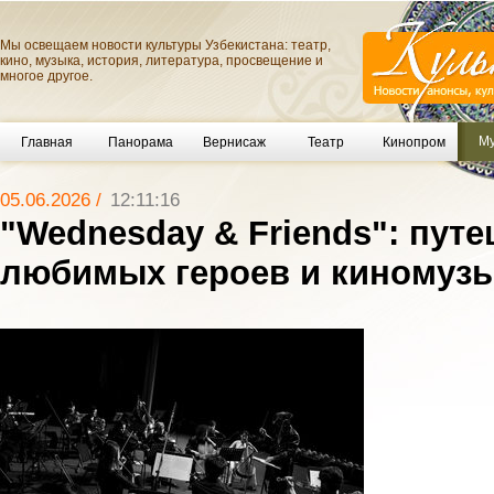
Мы освещаем новости культуры Узбекистана: театр,
кино, музыка, история, литература, просвещение и
многое другое.
Му
Главная
Панорама
Вернисаж
Театр
Кинопром
05.06.2026 /
12:11:16
"Wednesday & Friends": пут
любимых героев и киномуз