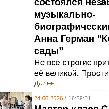
состоялся нез
музыкально-
биографически
Анна Герман "К
сады"
Не все строгие кр
её великой. Прости
Далее...
24.06.2026 /
16:39:01
Мастер-класс С