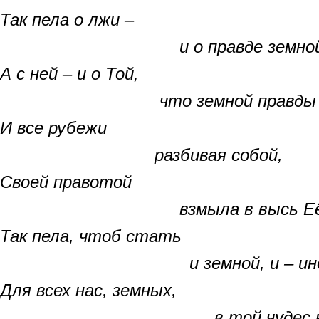
Так пела о лжи –
и о правде земной
А с ней – и о Той,
что земной правды в
И все рубежи
разбивая собой,
Своей правотой
взмыла в высь Её н
Так пела, чтоб стать
и земной, и – ино
Для всех нас, земных,
в той чудес круго