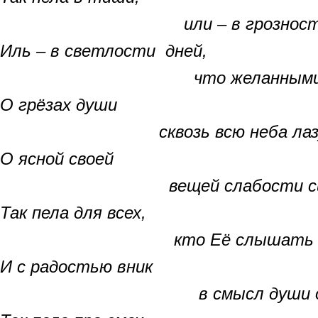
или – в грозности б
Иль – в светлости дней,
что желанными бы
О грёзах души
сквозь всю неба лазу
О ясной своей
вещей слабости сил
Так пела для всех,
кто Её слышать мо
И с радостью вник
в смысл души откро