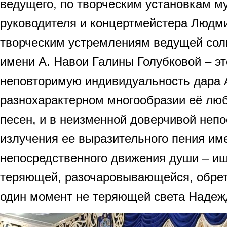
ведущего, по творческим установкам м
руководителя и концертмейстера Людм
творческим устремлениям ведущей сол
имени А. Навои Галины Голубковой – эт
неповторимую индивидуальность дара 
разнохарактерном многообразии её лю
песен, и в неизменной доверчивой неп
излучения ее выразительного пения им
непосредственного движения души – и
теряющей, разочаровывающейся, обре
один момент не теряющей света Надеж