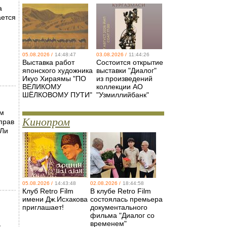
а
ается
05.08.2026 /
14:48:47
03.08.2026 /
11:44:26
Выставка работ
Состоится открытие
японского художника
выставки "Диалог"
Икуо Хираямы "ПО
из произведений
ВЕЛИКОМУ
коллекции АО
ШЁЛКОВОМУ ПУТИ"
"Узмиллийбанк"
ым
Кинопром
прав
 Ли
05.08.2026 /
14:43:48
02.08.2026 /
18:44:58
Клуб Retro Film
В клубе Retro Film
имени Дж.Исхакова
состоялась премьера
приглашает!
документального
фильма "Диалог со
временем"
в