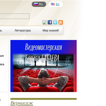
Ru
En
у
нь
Литература
Мир знаний
ная
ема
а
Вернисаж