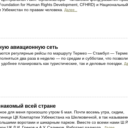
 Foundation for Human Rights Development, CFHRD) и Национальный
и Узбекистан по правам человека.
Далее...
ную авиационную сеть
аются регулярные рейсы по маршруту Термез — Стамбул — Терме
полняться два раза в неделю — по средам и субботам, что позволи
удобнее планировать как туристические, так и деловые поездки.
Да
знакомый всей стране
сное для меня произошло утром 6 мая. Почти восемь утра, сидим,
стинице ЦК Компартии Узбекистана на Шелковичной, в так называем
большими воротами и шикарным парком. Вместе со всеми нами Ш.Р
ри ЦК Л.И. Греков и А.У. Салимов. Работает радиола..
Далее...