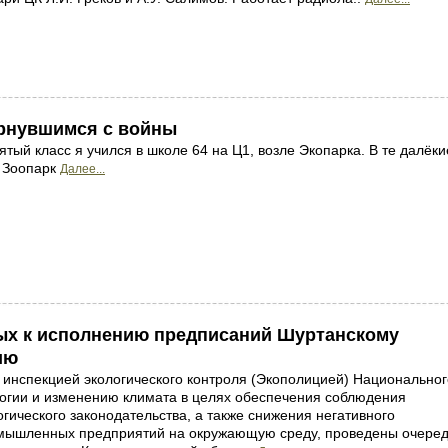
ернувшимся с войны
ятый класс я учился в школе 64 на Ц1, возле Экопарка. В те далёки
 Зоопарк
Далее...
ых к исполнению предписаний Шуртанскому
ию
 инспекцией экологического контроля (Экополицией) Национальног
логии и изменению климата в целях обеспечения соблюдения
гического законодательства, а также снижения негативного
омышленных предприятий на окружающую среду, проведены очере