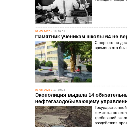
09.05.2026 /
16:20:51
Памятник ученикам школы 64 не в
С первого по дес
времена это был
08.05.2026 /
17:30:24
Экополиция выдала 14 обязательн
нефтегазодобывающему управлен
Государственной
комитета по эко
требований эколо
воздействия пр