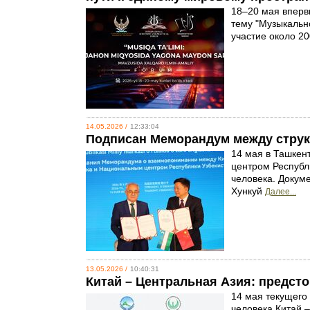
18–20 мая вперв
тему "Музыкальн
участие около 2
14.05.2026 /
12:33:04
Подписан Меморандум между структ
14 мая в Ташке
центром Республ
человека. Докум
Хункуй
Далее...
13.05.2026 /
10:40:31
Китай – Центральная Азия: предст
14 мая текущего
человека Китай 