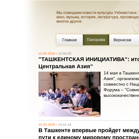
Мы освещаем новости культуры Узбекистана: 
кино, музыка, история, литература, просвеще
многое другое.
Панорама
Главная
Вернисаж
15.05.2026 /
10:50:05
"ТАШКЕНТСКАЯ ИНИЦИАТИВА": итог 
Центральная Азия"
14 мая в Ташкен
Азия", организо
совместно с Нац
Форума – "Совме
высококачествен
15.05.2026 /
10:41:34
В Ташкенте впервые пройдет межд
пути к единому мировому простран