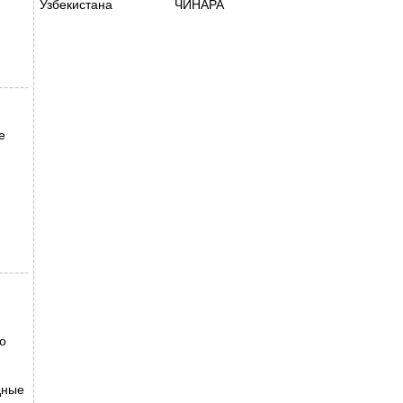
Узбекистана
ЧИНАРА
е
о
дные