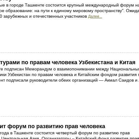
ые в городе Ташкенте состоится крупный международный форум н
ое образование: на пути к единому мировому пространству". Ожид
00 зарубежных и отечественных участников
Далее...
урами по правам человека Узбекистана и Китая
нте подписан Меморандум о взаимопонимании между Национальн
ики Узбекистан по правам человека и Китайским фондом развития 
ент подписали руководители обеих организаций — Акмал Саидов и
оит форум по развитию прав человека
 года в Ташкенте состоится четвертый форум по развитию прав
– Центральная Азия. Организаторы – Китайский фонд развития пра