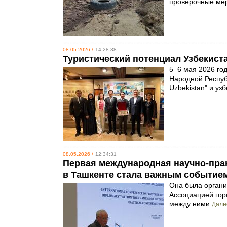
проверочные мер
08.05.2026 /
14:28:38
Туристический потенциал Узбекиста
5–6 мая 2026 го
Народной Респуб
Uzbekistan" и уз
08.05.2026 /
12:34:31
Первая международная научно-пра
в Ташкенте стала важным событием
Она была органи
Ассоциацией гор
между ними
Далее