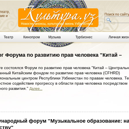
театр,
Поиск по сайт
ние и
Театр
Кинопром
Музыка
Турбизнес
Личная жиз
Форума по развитию прав человека "Китай –
те состоялся Форум по развитию прав человека "Китай – Централь
ванный Китайским фондом по развитию прав человека (CFHRD)
иональным центром Республики Узбекистан по правам человека. Т
стное содействие прогрессу в области прав человека посредством
ного развития."
Далее...
ународный форум "Музыкальное образование: н
ству"