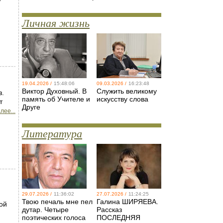
Личная жизнь
19.04.2026 /
15:48:06
09.03.2026 /
16:23:48
Виктор Духовный. В
Служить великому
з.
память об Учителе и
искусству слова
т
Друге
лее...
Литература
29.07.2026 /
11:36:02
27.07.2026 /
11:24:25
Твою печаль мне пел
Галина ШИРЯЕВА.
ой
дутар. Четыре
Рассказ
.
поэтических голоса
ПОСЛЕДНЯЯ