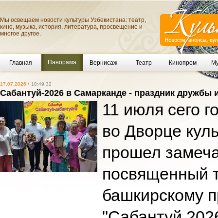
Мы освещаем новости культуры Узбекистана: театр,
кино, музыка, история, литература, просвещение и
многое другое.
Панорама
Главная
Вернисаж
Театр
Кинопром
Му
17.07.2026 /
10:49:32
Сабантуй-2026 в Самарканде - праздник дружбы 
11 июля сего г
во Дворце кул
прошел замеча
посвященный т
башкирскому п
"Сабантуй 202