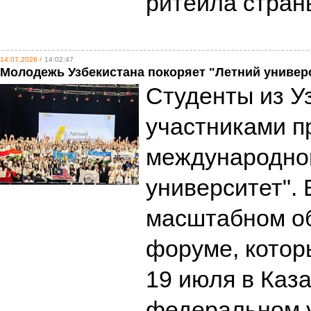
ритейла стра
14.07.2026 /
14:02:47
Молодежь Узбекистана покоряет "Летний универ
Студенты из У
участниками п
международног
университет". 
масштабном о
форуме, котор
19 июля в Каз
федеральном у