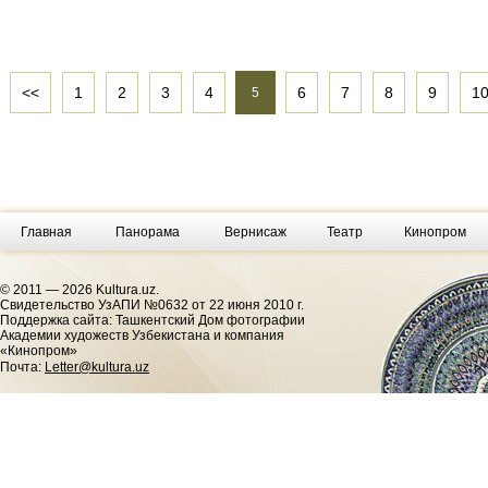
<<
1
2
3
4
6
7
8
9
1
5
Главная
Панорама
Вернисаж
Театр
Кинопром
© 2011 — 2026 Kultura.uz.
Cвидетельство УзАПИ №0632 от 22 июня 2010 г.
Поддержка сайта: Ташкентский Дом фотографии
Академии художеств Узбекистана и компания
«Кинопром»
Почта:
Letter@kultura.uz