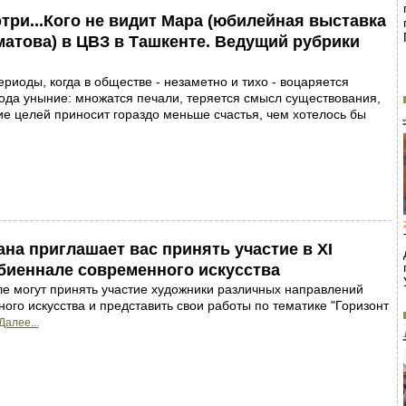
отри...Кого не видит Мара (юбилейная выставка
атова) в ЦВЗ в Ташкенте. Ведущий рубрики
риоды, когда в обществе - незаметно и тихо - воцаряется
ода уныние: множатся печали, теряется смысл существования,
е целей приносит гораздо меньше счастья, чем хотелось бы
на приглашает вас принять участие в ХI
биеннале современного искусства
е могут принять участие художники различных направлений
ого искусства и представить свои работы по тематике "Горизонт
Далее...