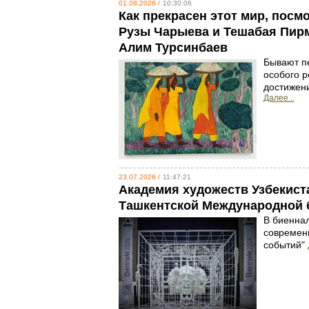
01.08.2026 /
10:30:06
Как прекрасен этот мир, посм
Рузы Чарыева и Тешабая Пирм
Алим Турсинбаев
Бывают пе
особого р
достижени
Далее...
23.07.2026 /
11:47:21
Академия художеств Узбекиста
Ташкентской Международной 
В биеннал
современн
событий"