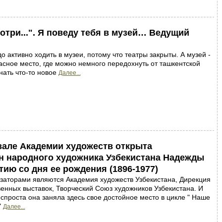
мотри...". Я поведу тебя в музей… Ведущий
о активно ходить в музеи, потому что театры закрыты. А музей -
асное место, где можно немного передохнуть от ташкентской
нать что-то новое
Далее...
але Академии художеств открыта
н народного художника Узбекистана Надежды
ию со дня ее рождения (1896-1977)
заторами являются Академия художеств Узбекистана, Дирекция
енных выставок, Творческий Союз художников Узбекистана. И
спроста она заняла здесь свое достойное место в цикле " Наше
"
Далее...