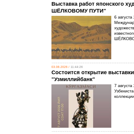
Выставка работ японского х
ШЁЛКОВОМУ ПУТИ"
6 августа
Междунар
художеств
известно
ШЁЛКОВО
03.08.2026 /
11:44:26
Состоится открытие выставки
"Узмиллийбанк"
7 августа
Узбекиста
коллекци