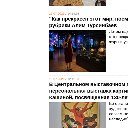
16.07.2026 /
14:15:03
"Как прекрасен этот мир, пос
рубрики Алим Турсинбаев
Летом над
это прекр
жары и уз
13.07.2026 /
12:11:00
В Центральном выставочном з
персональная выставка карти
Кашиной, посвященная 130-лет
Ее органи
художеств
совсем не
наследие