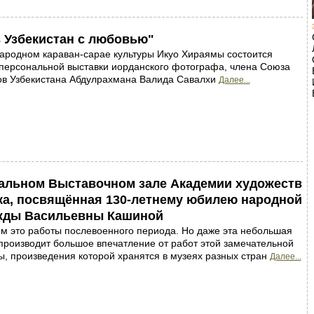
 Узбекистан с любовью"
ародном караван-сарае культуры Икуо Хираямы состоится
персональной выставки иорданского фотографа, члена Союза
ов Узбекистана Абдулрахмана Валида Савалхи
Далее...
ральном Выставочном зале Академии художеств
ка, посвящённая 130-летнему юбилею народной
жды Васильевны Кашиной
м это работы послевоенного периода. Но даже эта небольшая
производит большое впечатление от работ этой замечательной
, произведения которой хранятся в музеях разных стран
Далее...