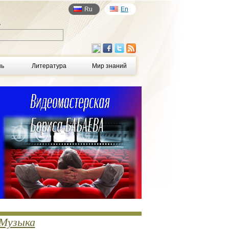
Ru
En
у
нь
Литература
Мир знаний
Музыка