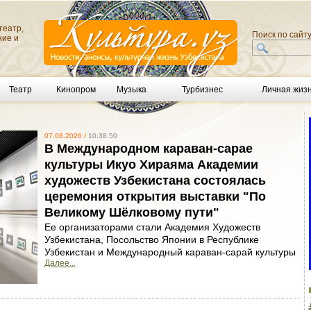
театр,
Поиск по сайт
ние и
Театр
Кинопром
Музыка
Турбизнес
Личная жиз
07.08.2026 /
10:38:50
В Международном караван-сарае
культуры Икуо Хираяма Академии
художеств Узбекистана состоялась
церемония открытия выставки "По
Великому Шёлковому пути"
Ее организаторами стали Академия Художеств
Узбекистана, Посольство Японии в Республике
Узбекистан и Международный караван-сарай культуры
Далее...