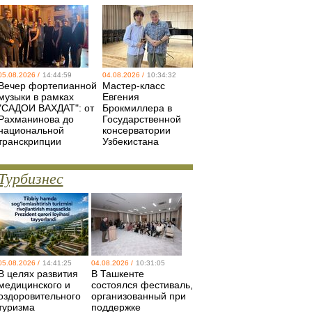
05.08.2026 /
14:44:59
04.08.2026 /
10:34:32
Вечер фортепианной
Мастер-класс
музыки в рамках
Евгения
"САДОИ ВАХДАТ": от
Брокмиллера в
Рахманинова до
Государственной
национальной
консерватории
транскрипции
Узбекистана
Турбизнес
05.08.2026 /
14:41:25
04.08.2026 /
10:31:05
В целях развития
В Ташкенте
медицинского и
состоялся фестиваль,
оздоровительного
организованный при
туризма
поддержке