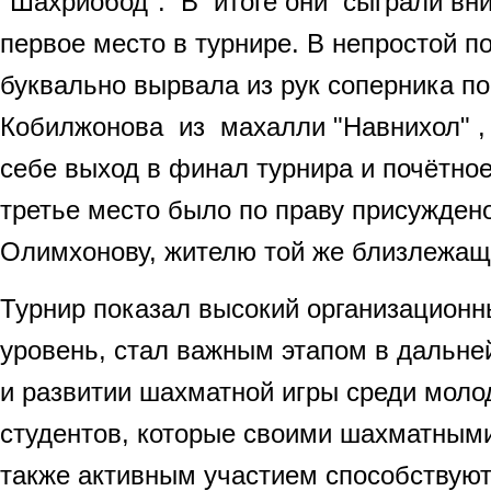
"Шахриобод". В итоге они сыграли вн
первое место в турнире. В непростой 
буквально вырвала из рук соперника 
Кобилжонова из махалли "Навнихол" ,
себе выход в финал турнира и почётное
третье место было по праву присужден
Олимхонову, жителю той же близлежащ
Турнир показал высокий организационн
уровень, стал важным этапом в дальн
и развитии шахматной игры среди моло
студентов, которые своими шахматным
также активным участием способствую