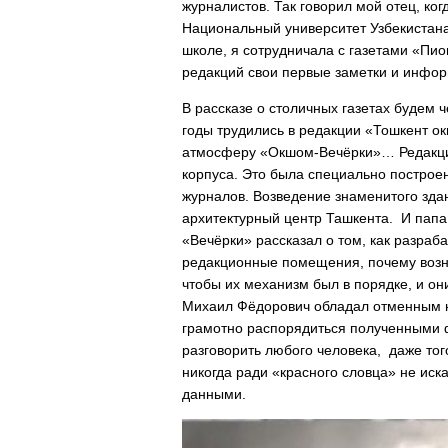
журналистов. Так говорил мой отец, ког
Национальный университет Узбекистана) 
школе, я сотрудничала с газетами «Пио
редакций свои первые заметки и инфор
В рассказе о столичных газетах будем 
годы трудились в редакции «Тошкент 
атмосферу «Окшом-Вечёрки»… Редакция
корпуса. Это была специально построен
журналов. Возведение знаменитого здан
архитектурный центр Ташкента. И папа
«Вечёрки» рассказал о том, как разраб
редакционные помещения, почему возни
чтобы их механизм был в порядке, и он
Михаил Фёдорович обладал отменным 
грамотно распорядиться полученными фа
разговорить любого человека, даже тог
никогда ради «красного словца» не иск
данными.