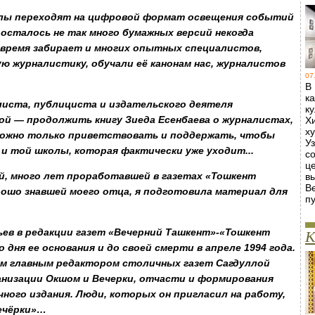
алы переходят на цифровой формат освещения событий
 осталось не так много бумажных версий некогда
 время забирает и многих опытных специалистов,
 журналистику, обучали её канонам нас, журналистов
07
В
к
иста, публициста и издательского деятеля
к
й — продолжить книгу Зиеда Есенбаева о журналистах,
Х
х
 можно только приветствовать и поддержать, чтобы
У
и той школы, которая фактически уже уходит...
с
ц
, много лет проработавшей в газетах «Тошкент
в
В
ошо знавшей моего отца, я подготовила материал для
пу
ев в редакции газет «Вечерний Ташкент»-«Тошкент
К
 дня ее основания и до своей смерти в апреле 1994 года.
вым главным редактором столичных газет Сагдуллой
низации Окшом и Вечерки
,
отчасти и формирования
чного издания
.
Люди, которых он пригласил на работу,
ечёрки»…