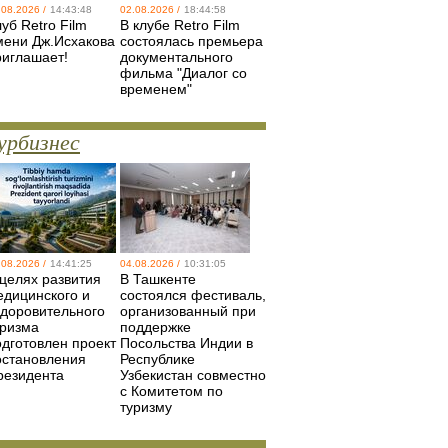
.08.2026 /
14:43:48
02.08.2026 /
18:44:58
уб Retro Film
В клубе Retro Film
мени Дж.Исхакова
состоялась премьера
риглашает!
документального
фильма "Диалог со
временем"
урбизнес
.08.2026 /
14:41:25
04.08.2026 /
10:31:05
 целях развития
В Ташкенте
едицинского и
состоялся фестиваль,
здоровительного
организованный при
уризма
поддержке
одготовлен проект
Посольства Индии в
остановления
Республике
резидента
Узбекистан совместно
с Комитетом по
туризму