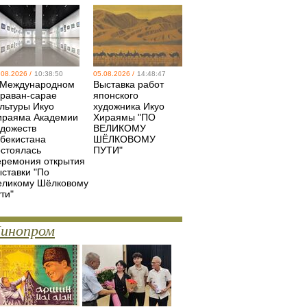
.08.2026 /
10:38:50
05.08.2026 /
14:48:47
 Международном
Выставка работ
араван-сарае
японского
ультуры Икуо
художника Икуо
ираяма Академии
Хираямы "ПО
удожеств
ВЕЛИКОМУ
збекистана
ШЁЛКОВОМУ
остоялась
ПУТИ"
еремония открытия
ыставки "По
еликому Шёлковому
ти"
инопром