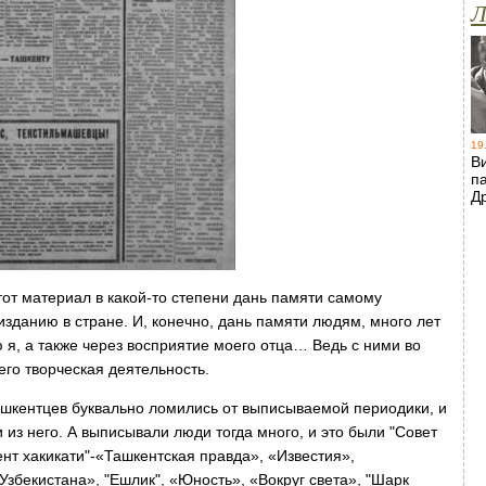
Л
19
В
п
Д
от материал в какой-то степени дань памяти самому
зданию в стране. И, конечно, дань памяти людям, много лет
я, а также через восприятие моего отца… Ведь с ними во
его творческая деятельность.
шкентцев буквально ломились от выписываемой периодики, и
 из него. А выписывали люди тогда много, и это были "Совет
ент хакикати"-«Ташкентская правда», «Известия»,
збекистана», "Ешлик", «Юность», «Вокруг света», "Шарк