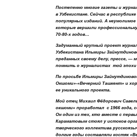
Постепенно многие газеты и журн
в Узбекистане.
C
ейчас в республике
популярных изданий. А неумолимое
которые вершили профессиональную
70-80-х годов…
Задуманный крупный проект журнал
Узбекистана Ильмиры Зайнутдиново
преданных своему делу, прессе, —
помнить о журналистах той эпохи 
По просьбе Ильмиры Зайнутдиновой
Окшоми»-«Вечерний Ташкент» и хор
ее уникального проекта.
Мой отец Михаил Фёдорович Савель
окшоми» проработал с 1966 года, со
Он один из тех, кто вместе с пер
Караматовым стоял у истоков орга
творческого коллектива русскоязы
долгие годы составляли костяк «В