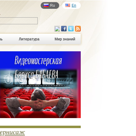
Ru
En
у
нь
Литература
Мир знаний
ернисаж