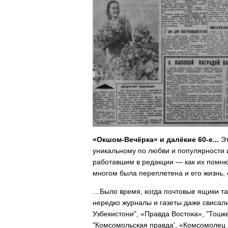
«Окшом
-
Вечёрка» и далёкие 60-е...
Эт
уникальному по любви и популярности и
работавшим в редакции — как их помню 
многом была переплетена и его жизнь, 
…Было время, когда почтовые ящики та
нередко журналы и газеты даже свисали
Узбекистони", «Правда Востока», "Тошк
"Комсомольская правда', «Комсомолец У