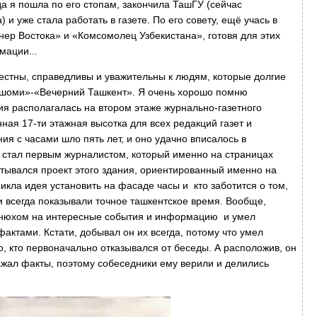
да я пошла по его стопам, закончила ТашГУ (сейчас
и уже стала работать в газете. По его совету, ещё учась в
нер Востока» и «Комсомолец Узбекистана», готовя для этих
мации...
честны, справедливы и уважительны к людям, которые долгие
окшоми»-«Вечерний Ташкент». Я очень хорошо помню
 располагалась на втором этаже журнально-газетного
ная 17-ти этажная высотка для всех редакций газет и
ия с часами шло пять лет, и оно удачно вписалось в
 стал первым журналистом, который именно на страницах
атывался проект этого здания, ориентированный именно на
кла идея установить на фасаде часы и кто заботится о том,
и всегда показывали точное ташкентское время. Вообще,
нюхом на интересные события и информацию и умел
ктами. Кстати, добывал он их всегда, потому что умел
о, кто первоначально отказывался от беседы. А расположив, он
ажал факты, поэтому собеседники ему верили и делились