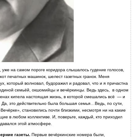
 уже на самом пороге коридора слышалось гудение голосов,
кот печатных машинок, шелест газетных гранок. Меня
х, который волновал, будоражил и радовал, что и я причастна
к единой семьёй, окшомийцы и вечёркинцы. Ведь здесь, в одном
стенах кипела настоящая жизнь, в которой смешались всё — и
 Да, это действительно была большая семья…Ведь, по сути,
Вечёрке», становились почти близкими, несмотря ни на какие
ие в любом коллективе. И, поверьте, каждый, кто приходил
ддавался этой атмосфере.
ерние газеты.
Первые вечёркинские номера были,