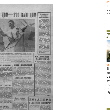
05
Кл
и
п
Т
05
В
м
о
т
п
п
П