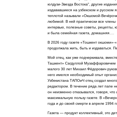
юлдузи-Звезда Востока", другие изда
издававшиеся на узбекском и русском я
теплотой называли «Окшомой-Вечёроч
любимой. В ней практически все члены 
интервью, полезные советы, рецепты, ю
и была семейная газета, домашн
В 2026 году газете «Тошкент окшоми»-
продолжала жить, быть и издаваться. П
Мой отец, как уже подчеркивала, вмес
Ташкент» Сагдуллой Музаффаровичем Ка
малого 30 лет Михаил Фёдорович руков
него имелся необходимый опыт органи
Узбекистана ТАПОиЧ отец создал много
редактором. В течение ряда лет папе н
он неизменно отказывался, говоря, что
максимальную пользу газете. В «Вечер
года и до своей смерти в апреле 1994 
Газета — продукт коллективный, это де