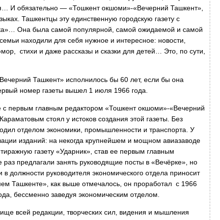
ния… И обязательно — «Тошкент окшоми»-«Вечерний Ташкент»,
зыках. Ташкентцы эту единственную городскую газету с
ка»… Она была самой популярной, самой ожидаемой и самой
семьи находили для себя нужное и интересное: новости,
мор, стихи и даже рассказы и сказки для детей… Это, по сути,
яя….
«Вечерний Ташкент» исполнилось бы 60 лет, если бы она
ервый номер газеты вышел 1 июля 1966 года.
те с первым главным редактором «Тошкент окшоми»-«Вечерний
раматовым стоял у истоков создания этой газеты. Без
одил отделом экономики, промышленности и транспорта. У
зации изданий: на некогда крупнейшем и мощном авиазаводе
тиражную газету «Ударник», став ее первым главным
е раз предлагали занять руководящие посты в «Вечёрке», но
 и в должности руководителя экономического отдела приносит
нем Ташкенте», как выше отмечалось, он проработал с 1966
года, бессменно заведуя экономическим отделом.
тище всей редакции, творческих сил, видения и мышления