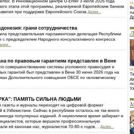
ntor. В Инновационном центре U-Enter 3 июля 2026 года
19
вого этапа этой программы, реализуемой Европейским банком
В
азвития при поддержке Европейского Союза
Далее...
п
Д
ндонезия: грани сотрудничества
Л
ила представительная парламентская делегация Республики
е с председателем Народного консультативного конгресса
алее...
ана по правовым гарантиям представлен в Вене
по совершенствованию системы уголовного правосудия и
29
ых гарантий был представлен в Вене 30 июня 2026 года на
Т
мках Дополнительного совещания ОБСЕ по человеческому
д
п
У
РКА": ПАМЯТЬ СИЛЬНА ЛЮДЬМИ
М
е газеты и журналы переходят на цифровой формат
 в Узбекистане. Cейчас в республике осталось не так много
екогда популярных изданий. А неумолимое время забирает и
пециалистов, которые вершили профессиональную
чали её канонам нас, журналистов 70-80-х годов…
Далее...