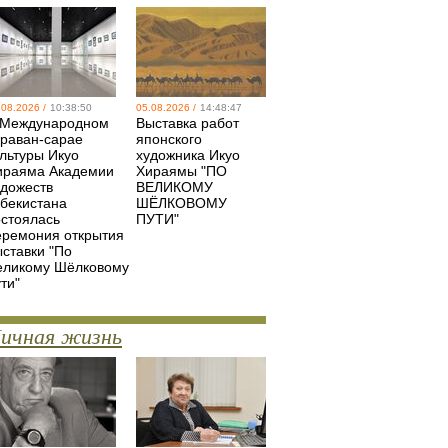
.08.2026 /
10:38:50
05.08.2026 /
14:48:47
 Международном
Выставка работ
араван-сарае
японского
ультуры Икуо
художника Икуо
ираяма Академии
Хираямы "ПО
удожеств
ВЕЛИКОМУ
збекистана
ШЁЛКОВОМУ
остоялась
ПУТИ"
еремония открытия
ыставки "По
еликому Шёлковому
ти"
ичная жизнь