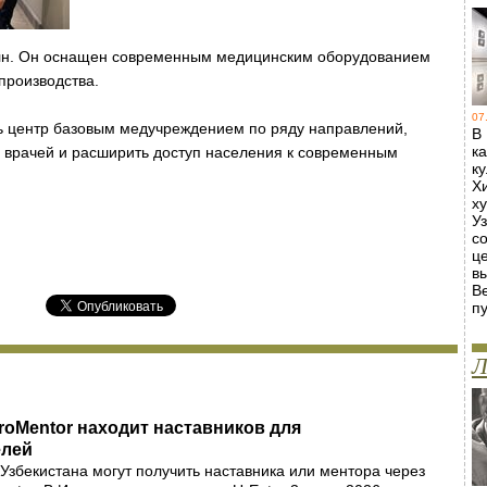
млн. Он оснащен современным медицинским оборудованием
производства.
07
ь центр базовым медучреждением по ряду направлений,
В
к
 врачей и расширить доступ населения к современным
к
Х
х
У
с
ц
в
В
пу
Л
oMentor находит наставников для
елей
збекистана могут получить наставника или ментора через