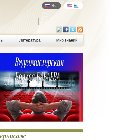
Ru
En
у
нь
Литература
Мир знаний
ернисаж