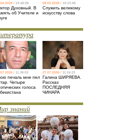
.04.2026 /
15:48:06
09.03.2026 /
16:23:48
иктор Духовный. В
Служить великому
амять об Учителе и
искусству слова
руге
итература
.07.2026 /
11:36:02
27.07.2026 /
11:24:25
вою печаль мне пел
Галина ШИРЯЕВА.
утар. Четыре
Рассказ
оэтических голоса
ПОСЛЕДНЯЯ
збекистана
ЧИНАРА
ир знаний