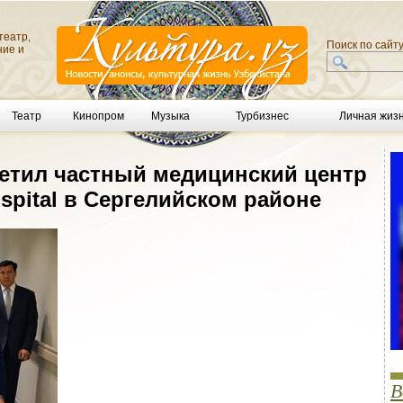
театр,
Поиск по сайт
ние и
Театр
Кинопром
Музыка
Турбизнес
Личная жиз
етил частный медицинский центр
Hospital в Сергелийском районе
В