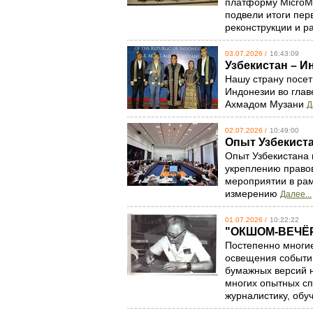
платформу MicroMe
подвели итоги пер
реконструкции и р
03.07.2026 /
16:43:09
Узбекистан – И
Нашу страну посет
Индонезии во глав
Ахмадом Музани
Д
02.07.2026 /
10:49:00
Опыт Узбекист
Опыт Узбекистана 
укреплению правов
мероприятии в ра
измерению
Далее...
01.07.2026 /
10:22:22
"ОКШОМ-ВЕЧЁ
Постепенно многи
освещения событий
бумажных версий н
многих опытных с
журналистику, обу