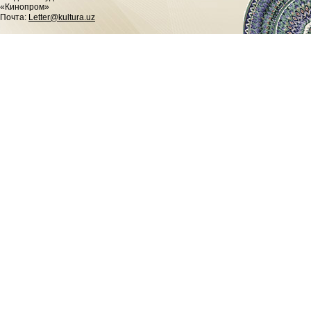
«Кинопром»
Почта:
Letter@kultura.uz