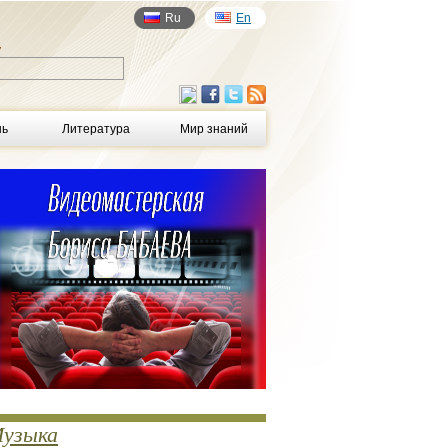
Ru
En
у
нь
Литература
Мир знаний
узыка