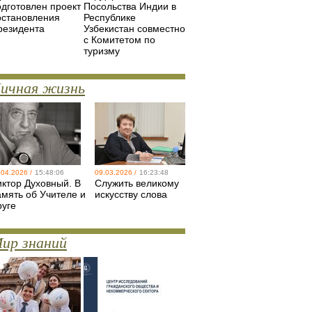
одготовлен проект
Посольства Индии в
остановления
Республике
резидента
Узбекистан совместно
с Комитетом по
туризму
ичная жизнь
.04.2026 /
15:48:06
09.03.2026 /
16:23:48
иктор Духовный. В
Служить великому
амять об Учителе и
искусству слова
руге
ир знаний