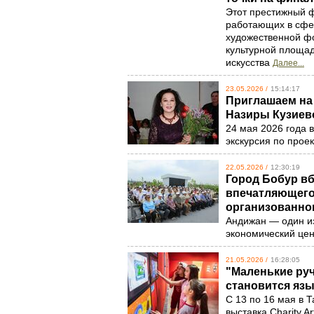
Этот престижный ф
работающих в сфер
художественной фо
культурной площад
искусства
Далее...
23.05.2026 /
15:14:17
Приглашаем на
Назиры Кузиев
24 мая 2026 года 
экскурсия по проек
22.05.2026 /
12:30:19
Город Бобур в
впечатляющего
организованно
Андижан — один и
экономический це
21.05.2026 /
16:28:05
"Маленькие руч
становится яз
С 13 по 16 мая в
выставка Charity A