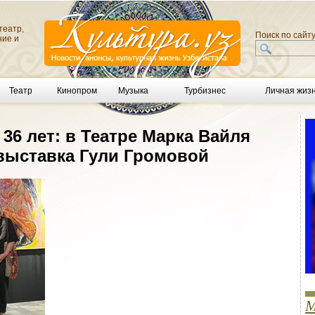
театр,
Поиск по сайт
ние и
Театр
Кинопром
Музыка
Турбизнес
Личная жиз
36 лет: в Театре Марка Вайля
выставка Гули Громовой
М