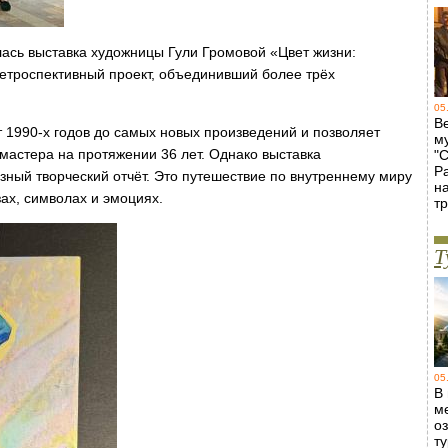
ась выставка художницы Гули Громовой «Цвет жизни:
троспективный проект, объединивший более трёх
05
В
 1990-х годов до самых новых произведений и позволяет
м
астера на протяжении 36 лет. Однако выставка
"
Р
зный творческий отчёт. Это путешествие по внутреннему миру
н
ах, символах и эмоциях.
т
Т
05
В
м
о
т