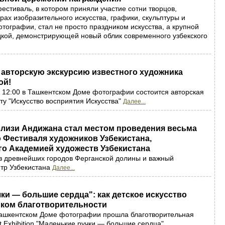
естиваль, в котором приняли участие сотни творцов,
ах изобразительного искусства, графики, скульптуры и
тографии, стал не просто праздником искусства, а крупной
кой, демонстрирующей новый облик современного узбекского
 авторскую экскурсию известного художника
ой!
в 12:00 в Ташкентском Доме фотографии состоится авторская
ту "Искусство восприятия Искусства"
Далее...
близи Андижана стал местом проведения весьма
 Фестиваля художников Узбекистана,
го Академией художеств Узбекистана
з древнейших городов Ферганской долины и важный
нтр Узбекистана
Далее...
ки — большие сердца": как детское искусство
ыком благотворительности
 Ташкентском Доме фотографии прошла благотворительная
rt Exhibition "Маленькие ручки — большие сердца",