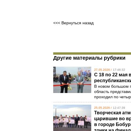
<<< Вернуться назад
Другие материалы рубрики
27.05.2026 /
17:46:32
С 18 по 22 мая
республиканск
В новом большом п
область представи
проходил по четы
25.05.2026 /
12:47:39
Творческая атм
царившие во вр
в городе Бобур
точки на фина