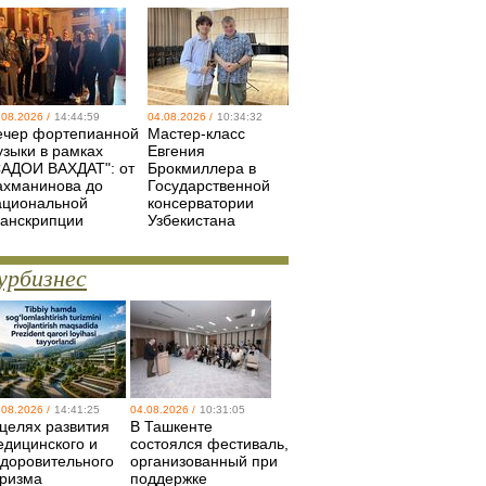
.08.2026 /
14:44:59
04.08.2026 /
10:34:32
ечер фортепианной
Мастер-класс
узыки в рамках
Евгения
САДОИ ВАХДАТ": от
Брокмиллера в
ахманинова до
Государственной
ациональной
консерватории
ранскрипции
Узбекистана
урбизнес
.08.2026 /
14:41:25
04.08.2026 /
10:31:05
 целях развития
В Ташкенте
едицинского и
состоялся фестиваль,
здоровительного
организованный при
уризма
поддержке