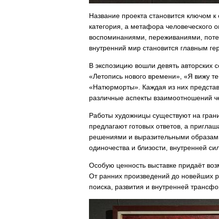
Название проекта становится ключом к
категория, а метафора человеческого о
воспоминаниями, переживаниями, поте
внутренний мир становится главным ге
В экспозицию вошли девять авторских с
«Летопись нового времени», «Я вижу те
«Натюрморты». Каждая из них представ
различные аспекты взаимоотношений ч
Работы художницы существуют на гран
предлагают готовых ответов, а пригла
решениями и выразительными образами
одиночества и близости, внутренней си
Особую ценность выставке придаёт возм
От ранних произведений до новейших р
поиска, развития и внутренней трансфо