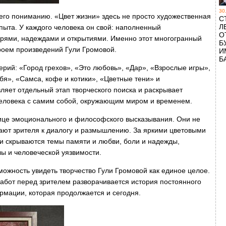
30
 его пониманию. «Цвет жизни» здесь не просто художественная
С
Л
пыта. У каждого человека он свой: наполненный
О
рями, надеждами и открытиями. Именно этот многогранный
Б
роем произведений Гули Громовой.
И
Б
ерий: «Город грехов», «Это любовь», «Дар», «Взрослые игры»,
бя», «Самса, кофе и котики», «Цветные тени» и
ляет отдельный этап творческого поиска и раскрывает
еловека с самим собой, окружающим миром и временем.
ице эмоционального и философского высказывания. Они не
шают зрителя к диалогу и размышлению. За яркими цветовыми
 скрываются темы памяти и любви, боли и надежды,
лы и человеческой уязвимости.
ожность увидеть творчество Гули Громовой как единое целое.
абот перед зрителем разворачивается история постоянного
рмации, которая продолжается и сегодня.