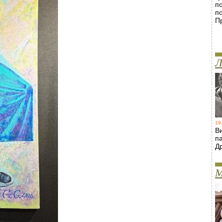
п
п
П
Л
19
В
п
Д
М