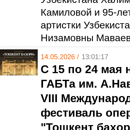
Камиловой и 95-ле
артистки Узбекист
Низамовны Мавае
14.05.2026 /
13:01:17
С 15 по 24 мая 
ГАБТа им. А.На
VIII Междунар
фестиваль опе
"Тошкент баҳор