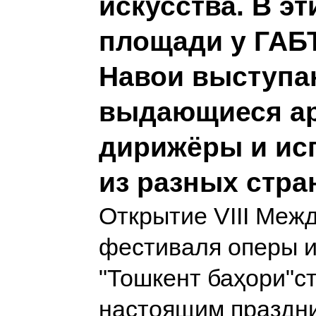
искусства. В эт
площади у ГАБТ
Навои выступа
выдающиеся ар
дирижёры и ис
из разных стра
Открытие VIII Меж
фестиваля оперы и
"Тошкент баҳори"с
настоящим праздн