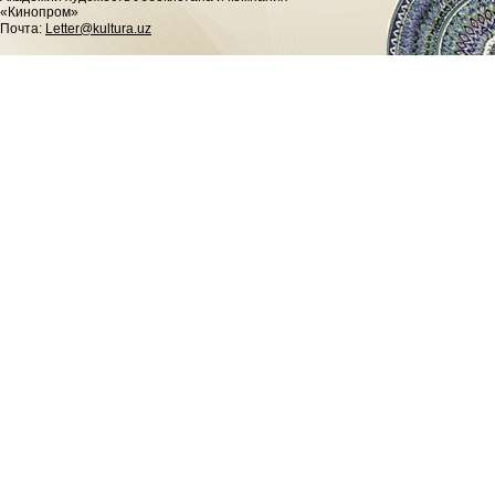
«Кинопром»
Почта:
Letter@kultura.uz