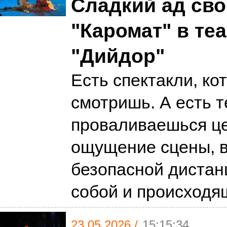
Сладкий ад св
"Каромат" в те
"Дийдор"
Есть спектакли, ко
смотришь. А есть т
проваливаешься це
ощущение сцены, 
безопасной дистан
собой и происход
23.05.2026 /
15:15:34