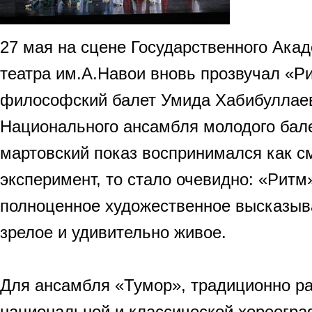
27 мая на сцене Государственного Ака
театра им.А.Навои вновь прозвучал «
философский балет Умида Хабибуллаев
Национального ансамбля молодого бале
мартовский показ воспринимался как с
эксперимент, то стало очевидно: «Ритм
полноценное художественное высказыв
зрелое и удивительно живое.
Для ансамбля «Тумор», традиционно р
национальной и классической хореогра