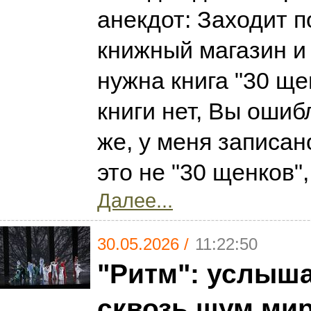
анекдот: Заходит п
книжный магазин и 
нужна книга "30 щен
книги нет, Вы ошибл
же, у меня записано
это не "30 щенков",
Далее...
30.05.2026 /
11:22:50
"Ритм": услыша
сквозь шум ми