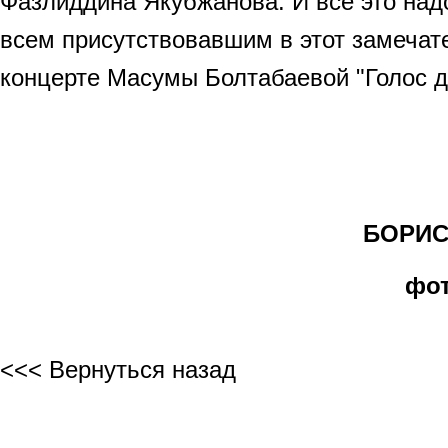
Фазлиддина Якубжанова. И всё это над
всем присутствовавшим в этот замечат
концерте Масумы Болтабаевой "Голос д
БОРИС 
фот
<<< Вернуться назад