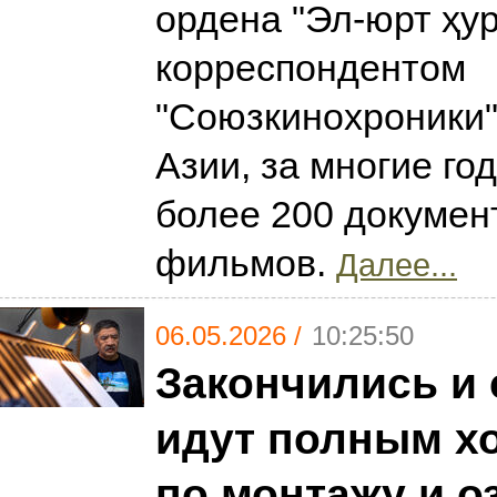
ордена "Эл-юрт ҳур
корреспондентом
"Союзкинохроники"
Азии, за многие го
более 200 докуме
фильмов.
Далее...
06.05.2026 /
10:25:50
Закончились и 
идут полным х
по монтажу и 