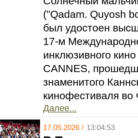
Солнечный мальчи
("Qadam. Quyosh bol
был удостоен высш
17-м Международн
инклюзивного кин
CANNES, прошедш
знаменитого Каннс
кинофестиваля во
Далее...
17.05.2026 /
13:04:53