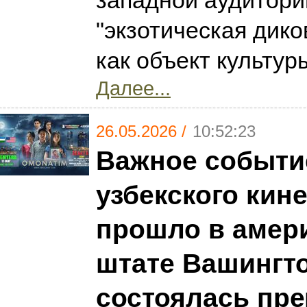
западной аудитории
"экзотическая дико
как объект культур
Далее...
26.05.2026 /
10:52:23
Важное событи
узбекского кин
прошло в амер
штате Вашингто
состоялась пр