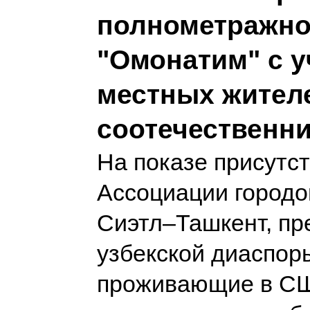
полнометражно
"Омонатим" с у
местных жител
соотечественн
На показе присутс
Ассоциации городо
Сиэтл–Ташкент, пр
узбекской диаспор
проживающие в СШ