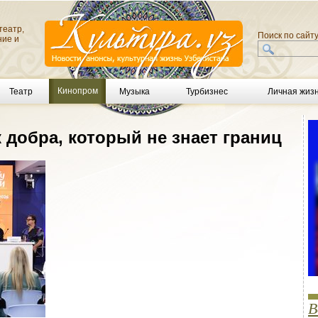
театр,
Поиск по сайт
ние и
Кинопром
Театр
Музыка
Турбизнес
Личная жиз
добра, который не знает границ
В