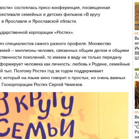
ости» состоялась пресс-конференция, посвященная
естиваля семейных и детских фильмов «В кругу
 в Ярославле и Ярославской области.
ударственной корпорации «Ростех».
05
В
я
сяч специалистов самого разного профиля. Множество
И
 семей – миллионы человек, связанных общим делом и общими
В
твенности поколений, то имеем в виду не только передачу
Ш
 формирует человека как личность: любовь к Родине, семейные
й тыл. Поэтому Ростех год за годом поддерживает
М
, который на языке кино говорит о простых, но очень важных
р Госкорпорации Ростех Сергей Чемезов.
05
В
м
"
Р
н