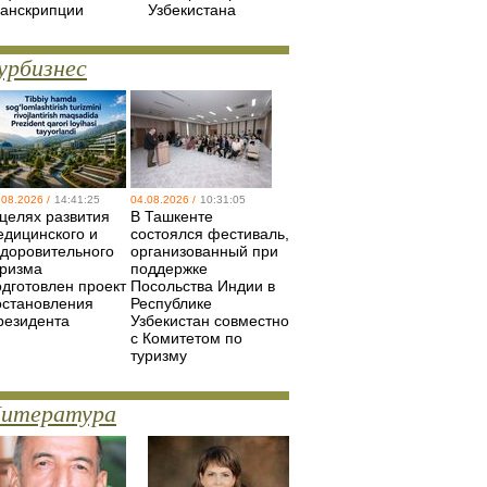
ранскрипции
Узбекистана
урбизнес
.08.2026 /
14:41:25
04.08.2026 /
10:31:05
 целях развития
В Ташкенте
едицинского и
состоялся фестиваль,
здоровительного
организованный при
уризма
поддержке
одготовлен проект
Посольства Индии в
остановления
Республике
резидента
Узбекистан совместно
с Комитетом по
туризму
итература