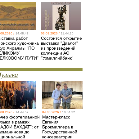
.08.2026 /
14:48:47
03.08.2026 /
11:44:26
ыставка работ
Состоится открытие
понского художника
выставки "Диалог"
куо Хираямы "ПО
из произведений
ЕЛИКОМУ
коллекции АО
ЁЛКОВОМУ ПУТИ"
"Узмиллийбанк"
узыка
.08.2026 /
14:44:59
04.08.2026 /
10:34:32
ечер фортепианной
Мастер-класс
узыки в рамках
Евгения
САДОИ ВАХДАТ": от
Брокмиллера в
ахманинова до
Государственной
ациональной
консерватории