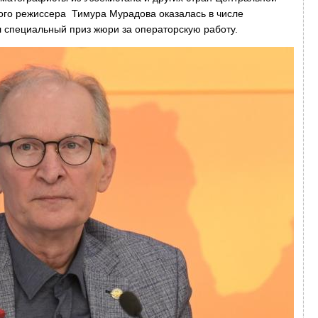
ского режиссера Тимура Мурадова оказалась в числе
 специальный приз жюри за операторскую работу.