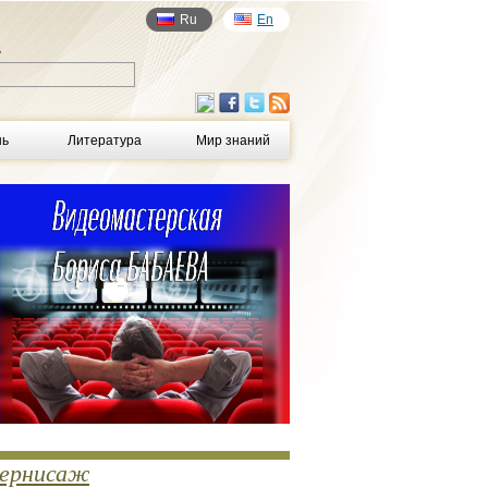
Ru
En
у
нь
Литература
Мир знаний
ернисаж