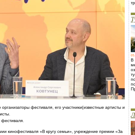
т
Т
05
В
м
о
т
п
п
П
 организаторы фестиваля, его участники(известные артисты и
Л
исты.
 фестиваля.
мии кинофестиваля «В кругу семьи», учреждение премии «За