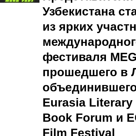
Узбекистана ст
из ярких участ
международног
фестиваля MEGA
прошедшего в 
объединившего
Eurasia Literary
Book Forum и E
Film Festival