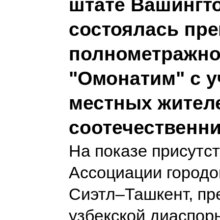
штате Вашингто
состоялась пр
полнометражно
"Омонатим" с у
местных жител
соотечественн
На показе присутс
Ассоциации городо
Сиэтл–Ташкент, пр
узбекской диаспор