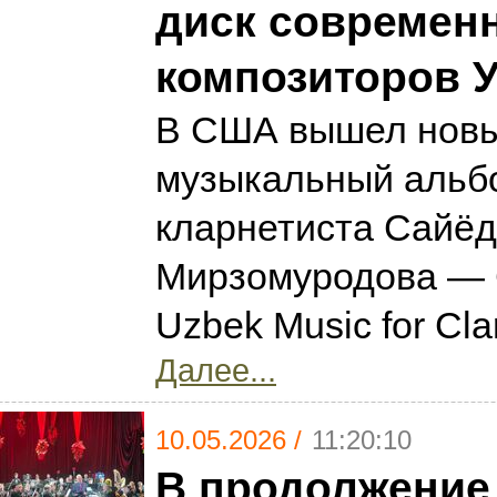
диск современ
композиторов У
В США вышел нов
музыкальный альбо
кларнетиста Сайё
Мирзомуродова — 
Uzbek Music for Cla
Далее...
10.05.2026 /
11:20:10
В продолжение