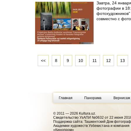
Завтра, 24 январ
фотографии в 18:
фотохудожников" 
совместно с фот
<<
8
9
10
11
12
13
Главная
Панорама
Вернисаж
© 2011 — 2026 Kultura.uz.
Cвидетельство УзАПИ №0632 от 22 июня 2010
Поддержка сайта: Ташкентский Дом фотогра
Академии художеств Узбекистана и компания
«Кинопром»