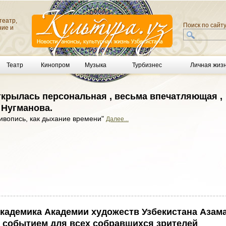
театр,
Поиск по сайт
ние и
Театр
Кинопром
Музыка
Турбизнес
Личная жиз
крылась персональная , весьма впечатляющая ,
 Нугманова.
ивопись, как дыхание времени"
Далее...
кадемика Академии художеств Узбекистана Азам
о событием для всех собравшихся зрителей