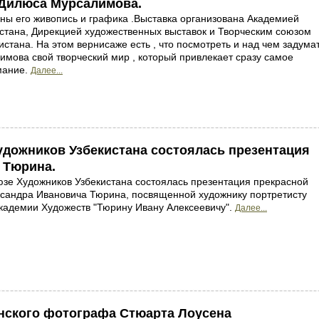
 Дилюса Мурсалимова.
ны его живопись и графика .Выставка организована Академией
стана, Дирекцией художественных выставок и Творческим союзом
истана. На этом вернисаже есть , что посмотреть и над чем задума
мова свой творческий мир , который привлекает сразу самое
мание.
Далее...
удожников Узбекистана состоялась презентация
 Тюрина.
зе Художников Узбекистана состоялась презентация прекрасной
сандра Ивановича Тюрина, посвященной художнику портретисту
кадемии Художеств "Тюрину Ивану Алексеевичу".
Далее...
нского фотографа Стюарта Лоусена