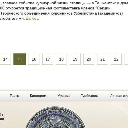
я, главное событие культурной жизни столицы — в Ташкентском до
00 откроется традиционная фотовыставка членов "Секции
Творческого объединения художников Узбекистана (академиков)
олюбителями.
Далее...
14
16
17
18
19
20
21
22
15
Театр
Кинопром
Музыка
Турбизнес
Личная жи
 г.
фии