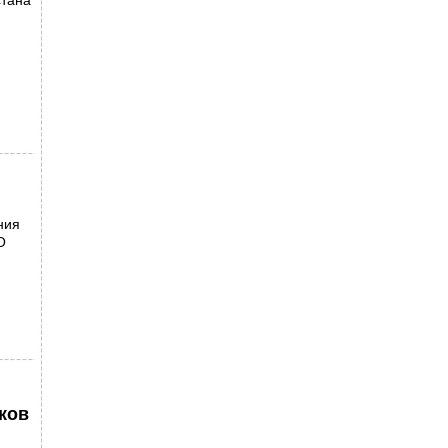
стана
ния
О
ков