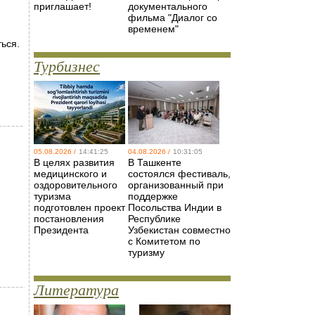
приглашает!
документального
фильма "Диалог со
временем"
ться.
Турбизнес
05.08.2026 /
14:41:25
04.08.2026 /
10:31:05
В целях развития
В Ташкенте
медицинского и
состоялся фестиваль,
оздоровительного
организованный при
туризма
поддержке
подготовлен проект
Посольства Индии в
постановления
Республике
Президента
Узбекистан совместно
с Комитетом по
туризму
Литература