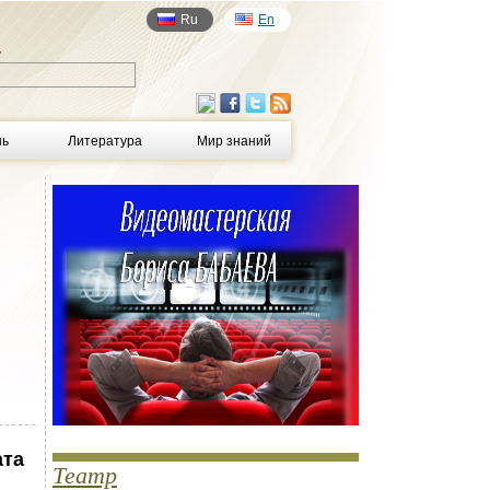
Ru
En
у
нь
Литература
Мир знаний
ата
Театр