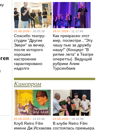
ку
01.08.2026 /
18:35:29
28.07.2026 /
11:17:46
Спасибо театру-
Как прекрасен этот
студии "Другие
мир, посмотри..."Эту
Звери" за вечер,
чашу пью за дружбу
после которого
нашу!" (Концерт "В
хорошее
ритме лета" в Театре
ргея
настроение
оперетты). Ведущий
гарантировано
рубрики Алим
надолго
Турсинбаев
т
Кинопром
05.08.2026 /
14:43:48
02.08.2026 /
18:44:58
Клуб Retro Film
В клубе Retro Film
имени Дж.Исхакова
состоялась премьера