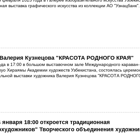
3 февраля 2025 года в Галерее изобразительного искусства Узбеки
ная выставка графического искусства из коллекции АО "Узнацбанк".
 Валерия Кузнецова "КРАСОТА РОДНОГО КРАЯ"
ода в 17:00 в большом выставочном зале Международного караван-
куо Хираямы Академии художеств Узбекистана, состоялась церемо
альной выставки художника Валерия Кузнецова "КРАСОТА РОДНОГ
 января 18:00 откроется традиционная
охудожников" Творческого объединения художни