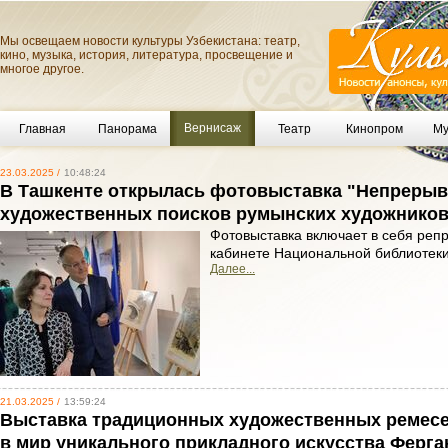
Мы освещаем новости культуры Узбекистана: театр,
кино, музыка, история, литература, просвещение и
многое другое.
Вернисаж
Главная
Панорама
Театр
Кинопром
Му
23.03.2025 /
10:48:24
В Ташкенте открылась фотовыставка "Непрерыв
художественных поисков румынских художников
Фотовыставка включает в себя реп
кабинете Национальной библиотеки
Далее...
21.03.2025 /
13:59:24
Выставка традиционных художественных ремесе
в мир уникального прикладного искусства Ферга