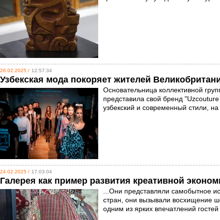
26.02.2025 /
12:57:34
Узбекская мода покоряет жителей Великобритан
Основательница коллективной груп
представила свой бренд "Uzcoutur
узбекский и современный стили, на
24.02.2025 /
17:03:04
Галерея как пример развития креативной эконом
...Они представляли самобытное ис
стран, они вызывали восхищение ше
одним из ярких впечатлений госте