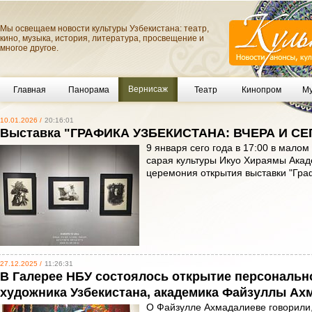
Мы освещаем новости культуры Узбекистана: театр,
кино, музыка, история, литература, просвещение и
многое другое.
Вернисаж
Главная
Панорама
Театр
Кинопром
Му
10.01.2026 /
20:16:01
Выставка "ГРАФИКА УЗБЕКИСТАНА: ВЧЕРА И С
9 января сего года в 17:00 в мало
сарая культуры Икуо Хираямы Акад
церемония открытия выставки "Граф
27.12.2025 /
11:26:31
В Галерее НБУ состоялось открытие персональн
художника Узбекистана, академика Файзуллы Ах
О Файзулле Ахмадалиеве говорили, 