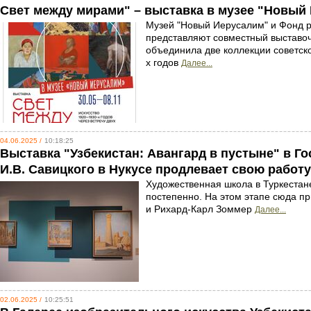
Свет между мирами" – выставка в музее "Новый
Музей "Новый Иерусалим" и Фонд ра
представляют совместный выставоч
объединила две коллекции советског
х годов
Далее...
04.06.2025 /
10:18:25
Выставка "Узбекистан: Авангард в пустыне" в Г
И.В. Савицкого в Нукусе продлевает свою работу
Художественная школа в Туркестане
постепенно. На этом этапе сюда п
и Рихард-Карл Зоммер
Далее...
02.06.2025 /
10:25:51