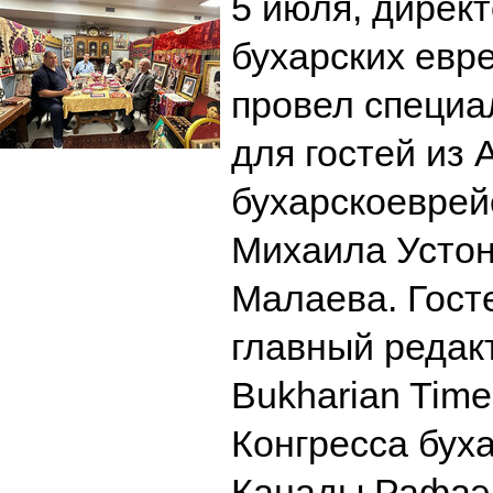
5 июля, дирек
бухарских евр
провел специа
для гостей из 
бухарскоевре
Михаила Усто
Малаева. Гост
главный редак
Bukharian Time
Конгресса бух
Канады Рафаэ