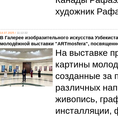
художник Раф
14.07.2025 /
11:12:32
В Галерее изобразительного искусства Узбекист
молодёжной выставки "ARTmosfera", посвящен
На выставке п
картины молод
созданные за 
различных нап
живопись, граф
инсталляции, 