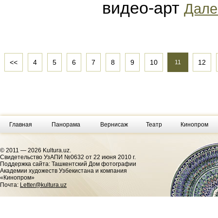
видео-арт
Далее
<<
4
5
6
7
8
9
10
12
11
Главная
Панорама
Вернисаж
Театр
Кинопром
© 2011 — 2026 Kultura.uz.
Cвидетельство УзАПИ №0632 от 22 июня 2010 г.
Поддержка сайта: Ташкентский Дом фотографии
Академии художеств Узбекистана и компания
«Кинопром»
Почта:
Letter@kultura.uz