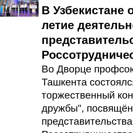
В Узбекистане 
летие деятельн
представитель
Россотрудниче
Во Дворце профсою
Ташкента состоялс
торжественный ко
дружбы", посвящё
представительства