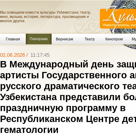
Мы освещаем новости культуры Узбекистана: театр,
кино, музыка, история, литература, просвещение и
многое другое.
Панорама
Главная
Вернисаж
Театр
Кинопром
Му
02.06.2026 /
11:17:45
В Международный день защ
артисты Государственного 
русского драматического те
Узбекистана представили б
праздничную программу в
Республиканском Центре де
гематологии