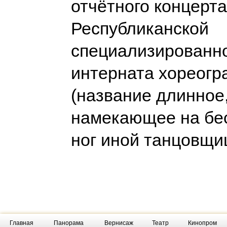
отчётного концерта
Республиканской
специализированн
интерната хореог
(название длинное,
намекающее на бе
ног иной танцовщ
Главная
Панорама
Вернисаж
Театр
Кинопром