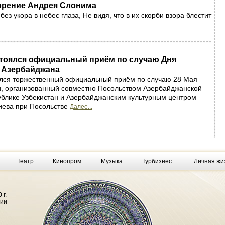
орение Андрея Слонима
ез укора в небес глаза, Не видя, что в их скорби взора блестит
стоялся официальный приём по случаю Дня
 Азербайджана
ялся торжественный официальный приём по случаю 28 Мая —
и, организованный совместно Посольством Азербайджанской
ублике Узбекистан и Азербайджанским культурным центром
иева при Посольстве
Далее...
Театр
Кинопром
Музыка
Турбизнес
Личная жи
 г.
фии