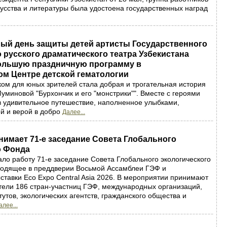
кусства и литературы была удостоена государственных наград
ый день защиты детей артисты Государственного
 русского драматического театра Узбекистана
ольшую праздничную программу в
ом Центре детской гематологии
м для юных зрителей стала добрая и трогательная история
уминовой "Бурхончик и его "монстрики"". Вместе с героями
в удивительное путешествие, наполненное улыбками,
й и верой в добро
Далее...
имает 71-е заседание Совета Глобального
о Фонда
ло работу 71-е заседание Совета Глобального экологического
ходящее в преддверии Восьмой Ассамблеи ГЭФ и
тавки Eco Expo Central Asia 2026. В мероприятии принимают
тели 186 стран-участниц ГЭФ, международных организаций,
утов, экологических агентств, гражданского общества и
алее...