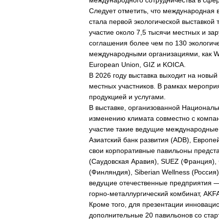
международного сотрудничества в сфер
Следует отметить, что международная в
стала первой экологической выставкой
участие около 7,5 тысячи местных и з
соглашения более чем по 130 экологич
международными организациями, как Wor
European Union, GIZ и KOICA.
В 2026 году выставка выходит на новый
местных участников. В рамках меропри
продукцией и услугами.
В выставке, организованной Националь
изменению климата совместно с компа
участие такие ведущие международные 
Азиатский банк развития (ADB), Европей
свои корпоративные павильоны предста
(Саудовская Аравия), SUEZ (Франция),
(Финляндия), Siberian Wellness (Россия)
ведущие отечественные предприятия —
горно-металлургический комбинат, AKF
Кроме того, для презентации инноваци
дополнительные 20 павильонов со старт