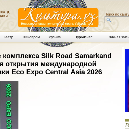
театр,
Поиск по сайт
ние и
Театр
Кинопром
Музыка
Турбизнес
Личная жиз
 комплекса Silk Road Samarkand
я открытия международной
и Eco Expo Central Asia 2026
В