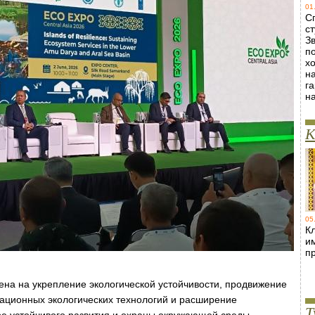
01
С
ст
Зв
п
х
н
г
н
К
05
Кл
и
п
лена на укрепление экологической устойчивости, продвижение
ационных экологических технологий и расширение
Т