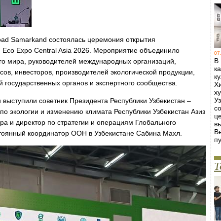
Road Samarkand состоялась церемония открытия
 Eco Expo Central Asia 2026. Мероприятие объединило
07
В
его мира, руководителей международных организаций,
к
ов, инвесторов, производителей экологической продукции,
к
й государственных органов и экспертного сообщества.
Х
х
У
 выступили советник Президента Республики Узбекистан –
с
по экологии и изменению климата Республики Узбекистан Азиз
ц
ора и директор по стратегии и операциям Глобального
в
В
стоянный координатор ООН в Узбекистане Сабина Махл.
пу
Т