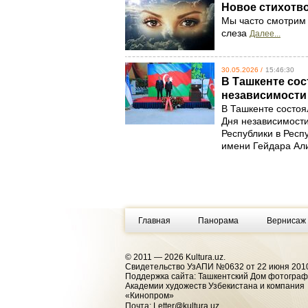
Новое стихотв
Мы часто смотрим б
слеза
Далее...
30.05.2026 /
15:46:30
В Ташкенте со
независимости
В Ташкенте состо
Дня независимост
Республики в Респ
имени Гейдара Ал
Главная
Панорама
Вернисаж
© 2011 — 2026 Kultura.uz.
Cвидетельство УзАПИ №0632 от 22 июня 2010
Поддержка сайта: Ташкентский Дом фотогра
Академии художеств Узбекистана и компания
«Кинопром»
Почта:
Letter@kultura.uz