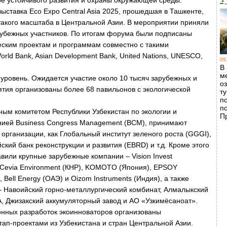
е устойчивого развития и охраны окружающей среды.
ыставка Eco Expo Central Asia 2025, прошедшая в Ташкенте,
 такого масштаба в Центральной Азии. В мероприятии приняли
арубежных участников. По итогам форума были подписаны
еским проектам и программам совместно с такими
ld Bank, Asian Development Bank, United Nations, UNESCO,
05
В
м
 уровень. Ожидается участие около 10 тысяч зарубежных и
о
ятия организованы более 68 павильонов с экологической
т
п
п
ным комитетом Республики Узбекистан по экологии и
П
нией Business Congress Management (BCM), принимают
организации, как Глобальный институт зеленого роста (GGGI),
ский банк реконструкции и развития (EBRD) и т.д. Кроме этого
вили крупные зарубежные компании – Vision Invest
 Cevia Environment (КНР), KOMOTO (Япония), EPSOY
, Bell Energy (ОАЭ) и Oizom Instruments (Индия), а также
 Навоийский горно-металлургический комбинат, Алмалыкский
A, Джизакский аккумуляторный завод и АО «Узкимёсаноат».
онных разработок экоинноваторов организованы
ап-проектами из Узбекистана и стран Центральной Азии.