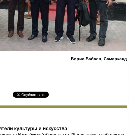
Борис Бабаев, Самарканд
тели культуры и искусства
езидента Республики Узбекистан от 28 мая, группа работников