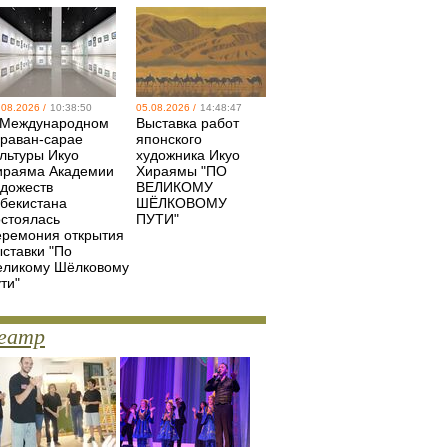
.08.2026 /
10:38:50
05.08.2026 /
14:48:47
 Международном
Выставка работ
араван-сарае
японского
ультуры Икуо
художника Икуо
ираяма Академии
Хираямы "ПО
удожеств
ВЕЛИКОМУ
збекистана
ШЁЛКОВОМУ
остоялась
ПУТИ"
еремония открытия
ыставки "По
еликому Шёлковому
ти"
еатр