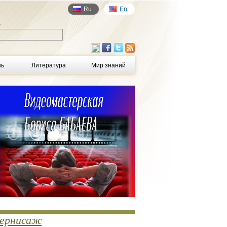
Ru
En
у
нь
Литература
Мир знаний
ернисаж