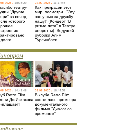
.08.2026 /
18:35:29
28.07.2026 /
11:17:46
пасибо театру-
Как прекрасен этот
удии "Другие
мир, посмотри..."Эту
ери" за вечер,
чашу пью за дружбу
осле которого
нашу!" (Концерт "В
орошее
ритме лета" в Театре
астроение
оперетты). Ведущий
арантировано
рубрики Алим
адолго
Турсинбаев
инопром
.08.2026 /
14:43:48
02.08.2026 /
18:44:58
уб Retro Film
В клубе Retro Film
мени Дж.Исхакова
состоялась премьера
риглашает!
документального
фильма "Диалог со
временем"
урбизнес