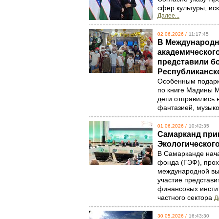
сфер культуры, ис
Далее...
02.06.2026 /
11:17:45
В Международн
академического
представили б
Республиканск
Особенным подарко
по книге Мадины М
дети отправились 
фантазией, музыко
01.06.2026 /
10:42:35
Самарканд прин
Экологическог
В Самарканде нача
фонда (ГЭФ), про
международной выс
участие представи
финансовых инстит
частного сектора
Д
30.05.2026 /
16:43:30