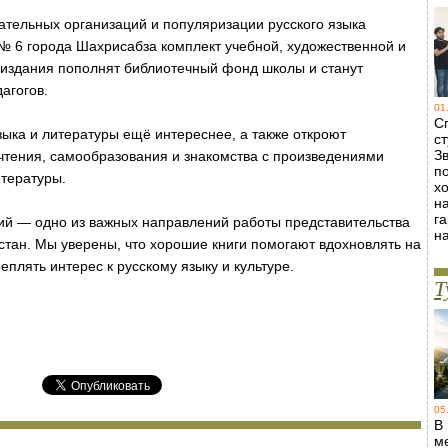
ательных организаций и популяризации русского языка
 6 города Шахрисабза комплект учебной, художественной и
 издания пополнят библиотечный фонд школы и станут
агогов.
01
С
языка и литературы ещё интереснее, а также откроют
ст
Зв
тения, самообразования и знакомства с произведениями
п
итературы.
х
н
г
ий — одно из важных направлений работы представительства
н
стан. Мы уверены, что хорошие книги помогают вдохновлять на
еплять интерес к русскому языку и культуре.
Т
05
В
м