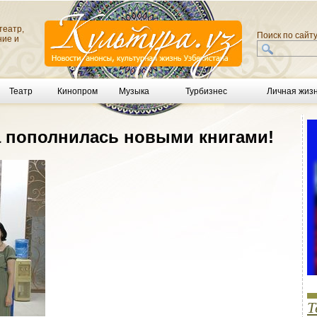
театр,
Поиск по сайт
ние и
Театр
Кинопром
Музыка
Турбизнес
Личная жиз
 пополнилась новыми книгами!
Т