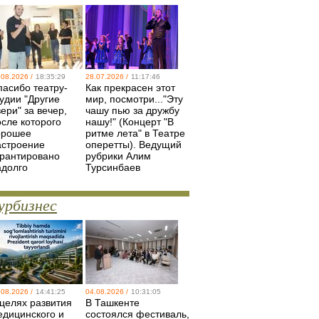
.08.2026 /
18:35:29
28.07.2026 /
11:17:46
пасибо театру-
Как прекрасен этот
удии "Другие
мир, посмотри..."Эту
ери" за вечер,
чашу пью за дружбу
осле которого
нашу!" (Концерт "В
орошее
ритме лета" в Театре
астроение
оперетты). Ведущий
арантировано
рубрики Алим
адолго
Турсинбаев
урбизнес
.08.2026 /
14:41:25
04.08.2026 /
10:31:05
 целях развития
В Ташкенте
едицинского и
состоялся фестиваль,