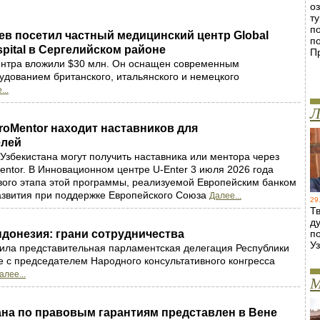
о
т
п
в посетил частный медицинский центр Global
п
ospital в Сергелийском районе
П
центра вложили $30 млн. Он оснащен современным
дованием британского, итальянского и немецкого
...
Л
oMentor находит наставников для
елей
збекистана могут получить наставника или ментора через
ntor. В Инновационном центре U-Enter 3 июля 2026 года
вого этапа этой программы, реализуемой Европейским банком
азвития при поддержке Европейского Союза
Далее...
29
Т
д
ндонезия: грани сотрудничества
п
У
ила представительная парламентская делегация Республики
е с председателем Народного консультативного конгресса
алее...
М
ана по правовым гарантиям представлен в Вене