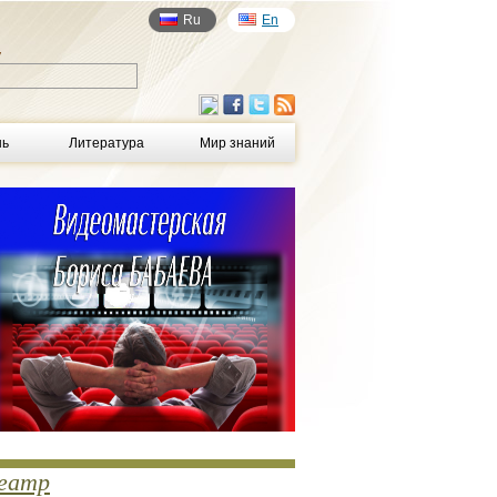
Ru
En
у
нь
Литература
Мир знаний
еатр