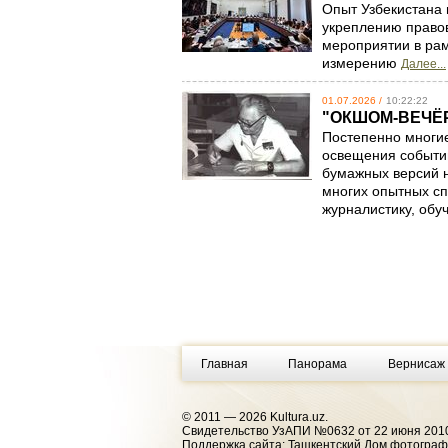
Опыт Узбекистана 
укреплению правов
мероприятии в ра
измерению
Далее...
01.07.2026 /
10:22:22
"ОКШОМ-ВЕЧЁ
Постепенно многи
освещения событий
бумажных версий н
многих опытных с
журналистику, обу
Главная
Панорама
Вернисаж
© 2011 — 2026 Kultura.uz.
Cвидетельство УзАПИ №0632 от 22 июня 2010
Поддержка сайта: Ташкентский Дом фотогра