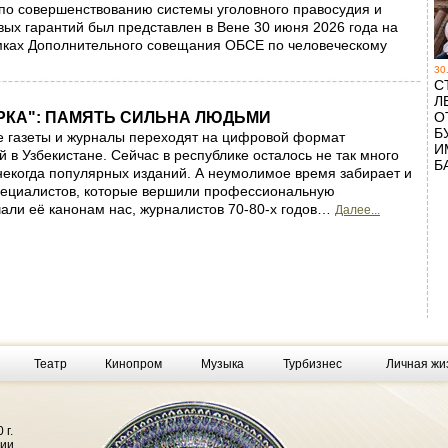
по совершенствованию системы уголовного правосудия и
ых гарантий был представлен в Вене 30 июня 2026 года на
мках Дополнительного совещания ОБСЕ по человеческому
30
С
Л
РКА": ПАМЯТЬ СИЛЬНА ЛЮДЬМИ
О
Б
е газеты и журналы переходят на цифровой формат
И
 в Узбекистане. Cейчас в республике осталось не так много
Б
екогда популярных изданий. А неумолимое время забирает и
пециалистов, которые вершили профессиональную
чали её канонам нас, журналистов 70-80-х годов…
Далее...
Театр
Кинопром
Музыка
Турбизнес
Личная жи
 г.
фии