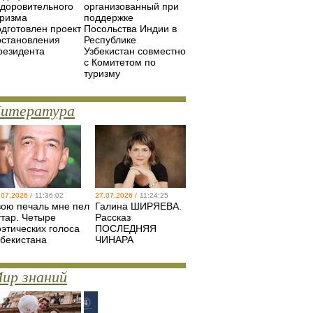
здоровительного
организованный при
уризма
поддержке
одготовлен проект
Посольства Индии в
остановления
Республике
резидента
Узбекистан совместно
с Комитетом по
туризму
итература
.07.2026 /
11:36:02
27.07.2026 /
11:24:25
вою печаль мне пел
Галина ШИРЯЕВА.
утар. Четыре
Рассказ
оэтических голоса
ПОСЛЕДНЯЯ
збекистана
ЧИНАРА
ир знаний