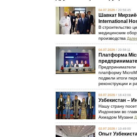
04.07.2026 /
20:58:45
Шавкат Мирзиёе
International H
В строительство 
медицинским обору
производства
Далее
04.07.2026 /
20:58:11
Платформа Micr
предпринимат
Предприниматели У
платформу MicroMe
подвели итоги пер
реконструкции и р
03.07.2026 /
16:43:09
Узбекистан – И
Нашу страну посет
Индонезии во глав
Ахмадом Музани
Д
02.07.2026 /
10:49:00
Опыт Узбекист