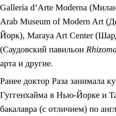
Galleria d’Arte Moderna (
Мила
Arab Museum of Modern Art (
Д
Йорк
), Maraya Art Center (
Шар
(Саудовский павильон
Rhizom
арта и другие.
Ранее доктор Раза занимала к
Гуггенхайма в Нью-Йорке и Ta
бакалавра (с отличием) по анг