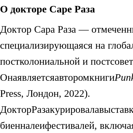
О докторе Саре Раза
Доктор Сара Раза — отмеченны
специализирующаяся на глобал
постколониальной и постсовет
Она
является
автором
книги
Punk
Press,
Лондон
, 2022).
Доктор
Раза
курировала
выстав
биеннале
и
фестивалей
,
включа