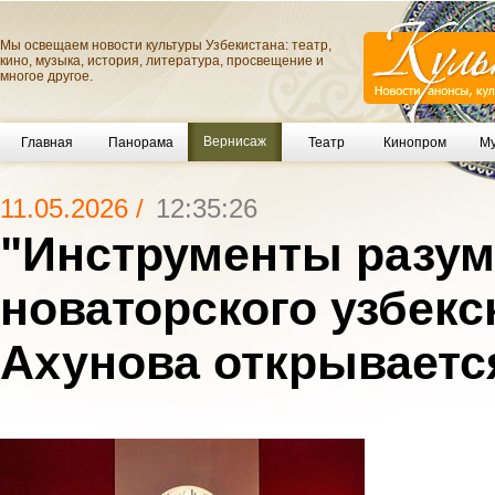
Мы освещаем новости культуры Узбекистана: театр,
кино, музыка, история, литература, просвещение и
многое другое.
Вернисаж
Главная
Панорама
Театр
Кинопром
Му
11.05.2026 /
12:35:26
"Инструменты разум
новаторского узбекс
Ахунова открываетс