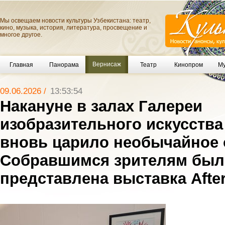
Мы освещаем новости культуры Узбекистана: театр,
кино, музыка, история, литература, просвещение и
многое другое.
Вернисаж
Главная
Панорама
Театр
Кинопром
Му
09.06.2026 /
13:53:54
Накануне в залах Галереи
изобразительного искусства
вновь царило необычайное 
Собравшимся зрителям был
представлена выставка Afte