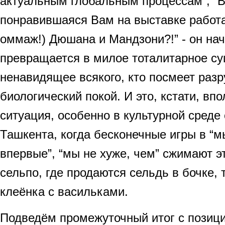
актуальным глобальным процессам”, “В
понравившаяся Вам на выставке работа 
оммаж!) Дюшана и Мандзони?!” - он нач
превращается в милое тоталитарное су
ненавидящее всякого, кто посмеет разр
биологический покой. И это, кстати, вп
ситуация, особенно в культурной среде
Ташкента, когда бесконечные игры в “м
впервые”, “мы не хуже, чем” сжимают э
сельпо, где продаются сельдь в бочке, 
клеёнка с васильками.
Подведём промежуточный итог с позици