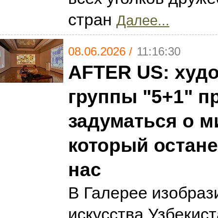
стран
Далее...
08.06.2026 /
11:16:30
AFTER US: худ
группы "5+1" п
задуматься о м
который остане
нас
В Галерее изобраз
искусства Узбекис