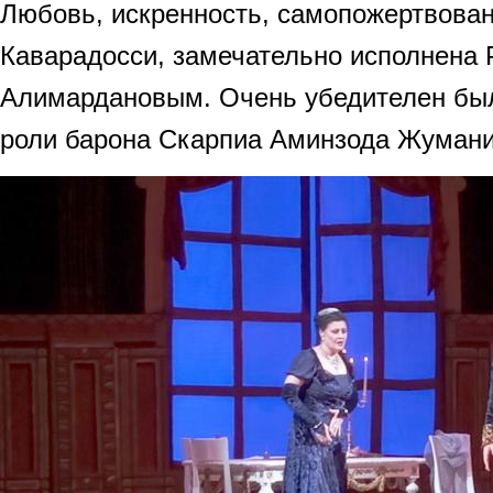
Любовь, искренность, самопожертвова
Каварадосси, замечательно исполнена
Алимардановым. Очень убедителен был
роли барона Скарпиа Аминзода Жумани