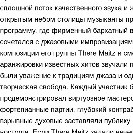
сплошной поток качественного звука и
открытым небом столицы музыканты п
программу, где фирменный бархатный 
сочетался с джазовыми импровизациям
композиции его группы There Maitz и с
аранжировки известных хитов звучали п
были уважение к традициям джаза и о
творческая свобода. Каждый участник 
продемонстрировал виртуозное мастерс
фортепианные партии, глубокий контра
взрывные духовые заставляли публику 
восторга. Если There Maitz задали вече