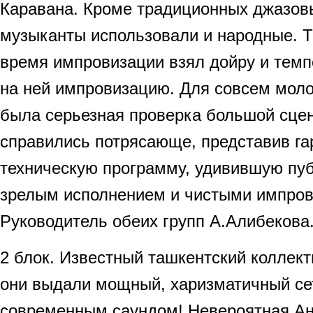
Каравана. Кроме традиционных джазов
музыканты использовали и народные. Та
время импровизации взял дойру и тем
на ней импровизацию. Для совсем мол
была серьезная проверка большой сцен
справились потрясающе, представив г
техническую программу, удивившую пуб
зрелым исполнением и чистыми импров
Руководитель обеих групп А.Алибекова
2 блок. Известный ташкентский коллект
они выдали мощный, харизматичный сет
современным саундом! Невероятная Ан