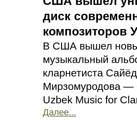
США вышел ун
диск современ
композиторов У
В США вышел нов
музыкальный альбо
кларнетиста Сайё
Мирзомуродова — 
Uzbek Music for Cla
Далее...