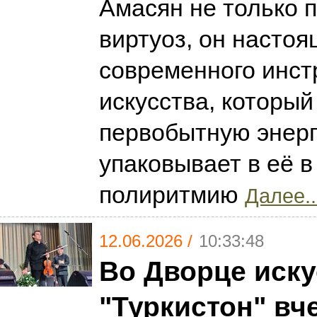
Амасян не только 
виртуоз, он насто
современного инст
искусства, которы
первобытную энер
упаковывает в её 
полиритмию
Далее..
12.06.2026 /
10:33:48
Во Дворце иску
"Туркистон" вч