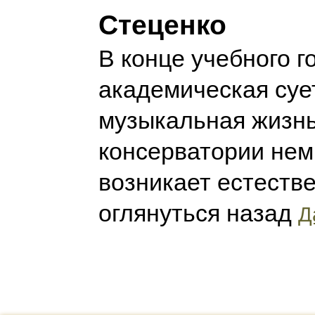
Стеценко
В конце учебного го
академическая сует
музыкальная жизн
консерватории немн
возникает естеств
оглянуться назад
Д