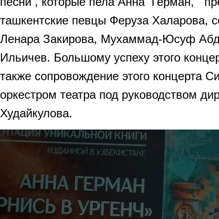
песни , которые пела Анна Герман, п
ташкентские певцы Феруза Халарова, 
Ленара Закирова, Мухаммад-Юсуф Абд
Ильичев. Большому успеху этого конце
также сопровождение этого концерта 
оркестром театра под руководством д
Худайкулова.