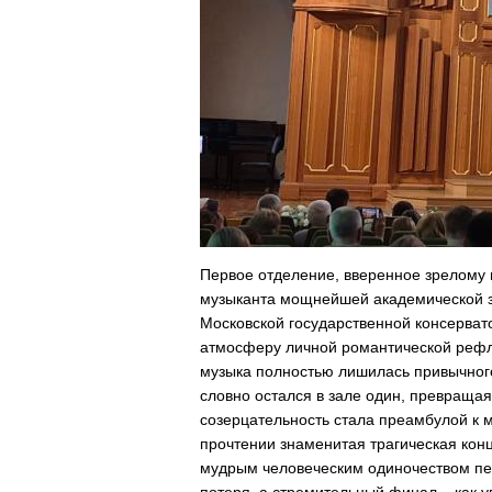
Первое отделение, вверенное зрелому 
музыканта мощнейшей академической з
Московской государственной консервато
атмосферу личной романтической рефл
музыка полностью лишилась привычного 
словно остался в зале один, превраща
созерцательность стала преамбулой к 
прочтении знаменитая трагическая кон
мудрым человеческим одиночеством пе