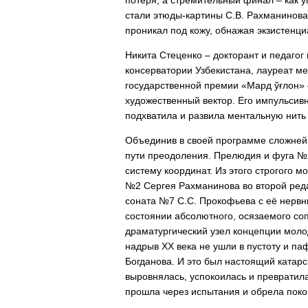
потеря, а стремительный финал – как 
стали этюды-картины С.В. Рахманинова
проникал под кожу, обнажая экзистенц
Никита Стеценко – докторант и педаго
консерватории Узбекистана, лауреат м
государственной премии «Мард ўғлон» 
художественный вектор. Его импульсив
подхватила и развила ментальную нить 
Объединив в своей программе сложнейш
пути преодоления. Прелюдия и фуга №2
систему координат. Из этого строгого
№2 Сергея Рахманинова во второй реда
соната №7 С.С. Прокофьева с её нерв
состоянии абсолютного, осязаемого со
драматургический узел концепции моло
надрыв ХХ века не ушли в пустоту и 
Богданова. И это был настоящий катарс
выровнялась, успокоилась и превратил
прошла через испытания и обрела поко