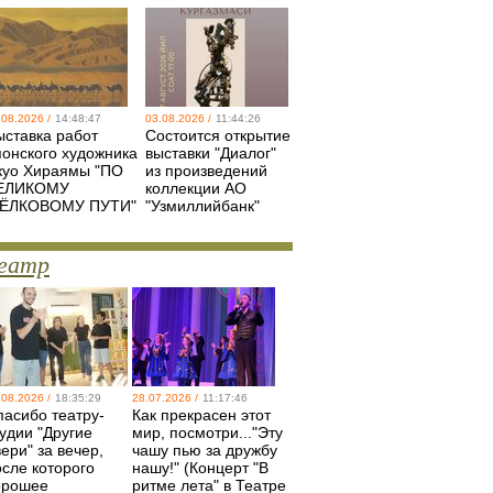
.08.2026 /
14:48:47
03.08.2026 /
11:44:26
ыставка работ
Состоится открытие
понского художника
выставки "Диалог"
куо Хираямы "ПО
из произведений
ЕЛИКОМУ
коллекции АО
ЁЛКОВОМУ ПУТИ"
"Узмиллийбанк"
еатр
.08.2026 /
18:35:29
28.07.2026 /
11:17:46
пасибо театру-
Как прекрасен этот
удии "Другие
мир, посмотри..."Эту
ери" за вечер,
чашу пью за дружбу
осле которого
нашу!" (Концерт "В
орошее
ритме лета" в Театре