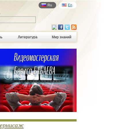
Ru
En
у
нь
Литература
Мир знаний
ернисаж