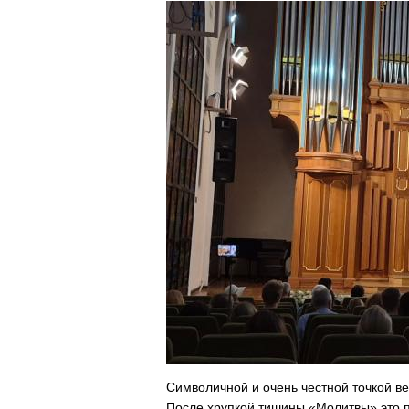
Символичной и очень честной точкой ве
После хрупкой тишины «Молитвы» это п