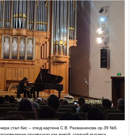
чера стал бис – этюд-картина С.В. Рахманинова op.39 №5.
роизведение прозвучало как живой, горячий выплеск