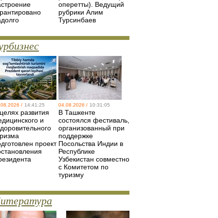
астроение
оперетты). Ведущий
арантировано
рубрики Алим
адолго
Турсинбаев
урбизнес
.08.2026 /
14:41:25
04.08.2026 /
10:31:05
 целях развития
В Ташкенте
едицинского и
состоялся фестиваль,
здоровительного
организованный при
уризма
поддержке
одготовлен проект
Посольства Индии в
остановления
Республике
резидента
Узбекистан совместно
с Комитетом по
туризму
итература