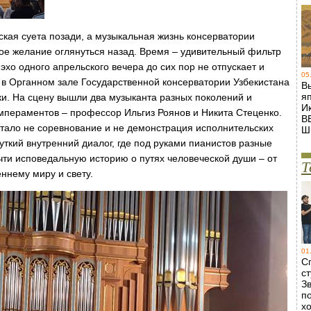
еская суета позади, а музыкальная жизнь консерватории
ное желание оглянуться назад. Время – удивительный фильтр
эхо одного апрельского вечера до сих пор не отпускает и
05
 в Органном зале Государственной консерватории Узбекистана
В
я
и. На сцену вышли два музыканта разных поколений и
И
пераментов – профессор Ильгиз Роянов и Никита Стеценко.
В
стало не соревнование и не демонстрация исполнительских
Ш
уткий внутренний диалог, где под руками пианистов разные
ти исповедальную историю о путях человеческой души – от
Т
ннему миру и свету.
01
С
ст
Зв
п
х