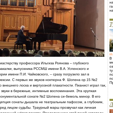
н
г
н
Т
05
В
м
мастерству профессора Ильгиза Роянова – глубокого
о
акалки, выпускника РССМШ имени В.А. Успенского и
т
рии имени П.И. Чайковского, – сразу погрузило зал в
п
п
ексии. С первых же звуков ноктюрна Ф. Шопена op.15 №2
П
внешнего лоска и виртуозной плакатности. Пианист играл так,
я звуки в бережные, интимные воспоминания. Эта хрупкая
монументальной сонате №2 Шопена си-бемоль минор. В его
цепция сонаты дышала не театральным пафосом, а глубоким,
Л
ред лицом судьбы. Траурный марш прозвучал как личная