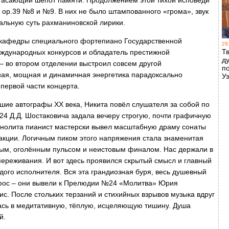
угасающий шёпот памяти. Продолжением этой тихой исповеди
 op.39 №8 и №9. В них не было штампованного «грома», звук
иальную суть рахманиновской лирики.
г кафедры специального фортепиано Государственной
29
Т
еждународных конкурсов и обладатель престижной
д
– во втором отделении выстроил совсем другой
п
ная, мощная и динамичная энергетика парадоксально
У
первой части концерта.
ие автографы ХХ века, Никита повёл слушателя за собой по
4 Д.Д. Шостаковича задала вечеру строгую, почти графичную
 монолита пианист мастерски вывел масштабную драму сонаты
кции. Логичным пиком этого напряжения стала знаменитая
ным, оголённым пульсом и неистовым финалом. Нас держали в
переживания. И вот здесь проявился скрытый смысл и главный
дого исполнителя. Вся эта грандиозная буря, весь душевный
пафос – они вывели к Прелюдии №24 «Молитва» Юрия
ис. После стольких терзаний и стихийных взрывов музыка вдруг
ась в медитативную, тёплую, исцеляющую тишину. Душа
й.