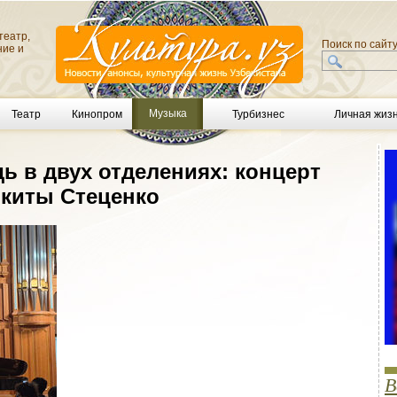
театр,
Поиск по сайт
ние и
Музыка
Театр
Кинопром
Турбизнес
Личная жиз
ь в двух отделениях: концерт
икиты Стеценко
В