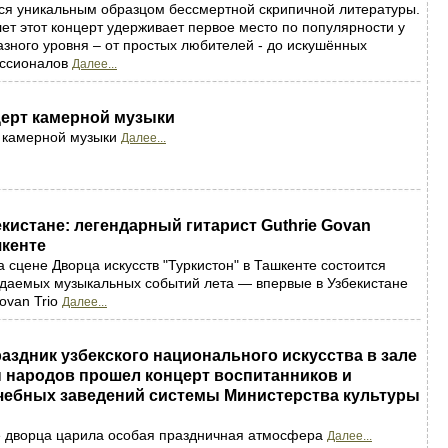
тся уникальным образцом бессмертной скрипичной литературы.
лет этот концерт удерживает первое место по популярности у
азного уровня – от простых любителей - до искушённых
ессионалов
Далее...
церт камерной музыки
т камерной музыки
Далее...
кистане: легендарный гитарист Guthrie Govan
шкенте
на сцене Дворца искусств "Туркистон" в Ташкенте состоится
идаемых музыкальных событий лета — впервые в Узбекистане
ovan Trio
Далее...
аздник узбекского национального искусства в зале
 народов прошел концерт воспитанников и
чебных заведений системы Министерства культуры
ле дворца царила особая праздничная атмосфера
Далее...