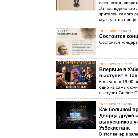
века назад, являе
За последние сто 
зрителей самого р
музыкантов-проф
18.06.2026 /
11:04:54
Состоится кон
Состоится концер
18.06.2026 /
10:33:12
Впервые в Узбе
выступит в Та
6 августа в 19:00 
одно из самых ож
выступит Guthrie G
16.06.2026 /
16:20:06
Как большой пр
Дворца дружбы
выпускников у
Узбекистана
В этот вечер в за