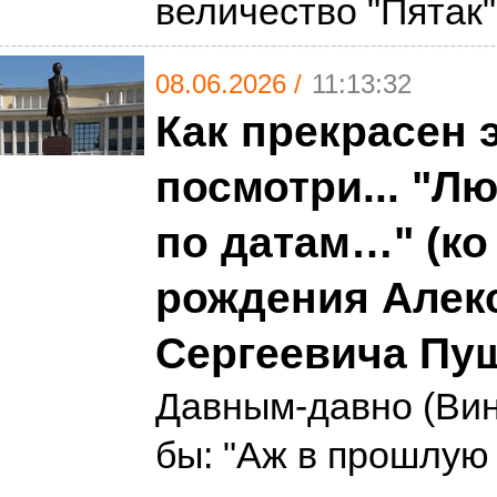
величество "Пятак
08.06.2026 /
11:13:32
Как прекрасен э
посмотри... "Л
по датам…" (ко
рождения Алек
Сергеевича Пу
Давным-давно (Вин
бы: "Аж в прошлую 