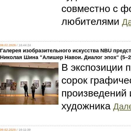
совместно с ф
любителями
Да
08.02.2026 /
16:44:24
Галерея изобразительного искусства NBU предс
Николая Шина "Алишер Навои. Диалог эпох" (5–2
В экспозиции 
сорок графиче
произведений 
художника
Дале
06.02.2026 /
16:11:39