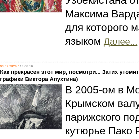
Узбекистана о
Максима Варда
для которого 
языком
Далее...
03.02.2026 /
13:08:19
Как прекрасен этот мир, посмотри... Затих уто
графики Виктора Апухтина)
В 2005-ом в М
Крымском валу
парижского по
кутюрье Пако 