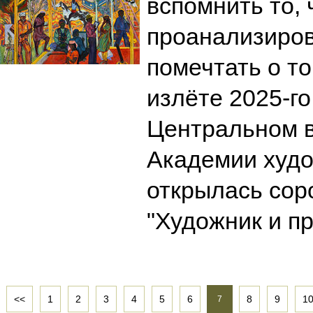
вспомнить то, 
проанализирова
помечтать о то
излёте 2025-го
Центральном 
Академии худо
открылась соро
"Художник и п
<<
1
2
3
4
5
6
8
9
1
7