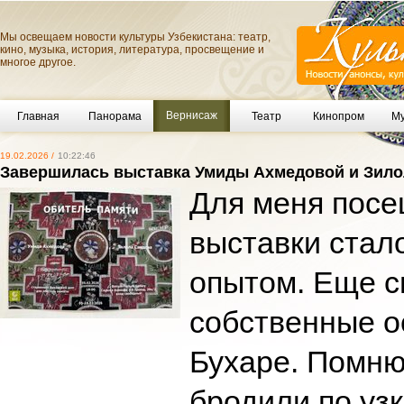
Мы освещаем новости культуры Узбекистана: театр,
кино, музыка, история, литература, просвещение и
многое другое.
Вернисаж
Главная
Панорама
Театр
Кинопром
Му
19.02.2026 /
10:22:46
Завершилась выставка Умиды Ахмедовой и Зило
Для меня посе
выставки стал
опытом. Еще с
собственные о
Бухаре. Помню
бродили по уз