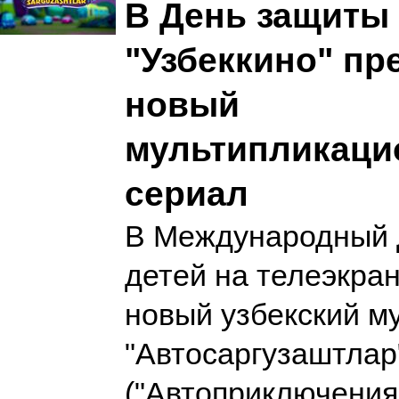
В День защиты
"Узбеккино" пр
новый
мультипликац
сериал
В Международный 
детей на телеэкра
новый узбекский м
"Автосаргузаштлар
("Автоприключения