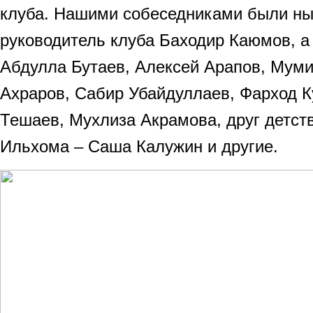
клуба. Нашими собеседниками были н
руководитель клуба Баходир Каюмов, 
Абдулла Бутаев, Алексей Арапов, Мум
Ахраров, Сабир Убайдуллаев, Фарход К
Тешаев, Мухлиза Акрамова, друг детств
Ильхома – Саша Калужин и другие.