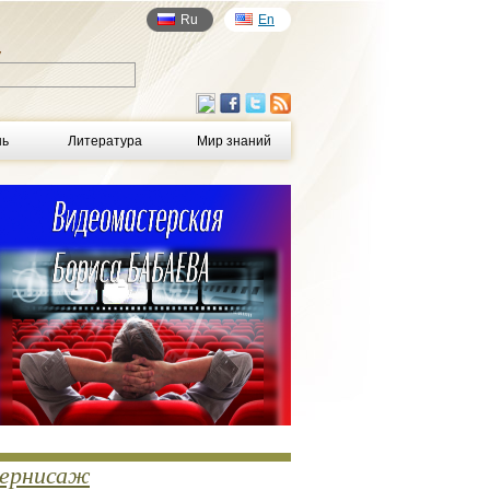
Ru
En
у
нь
Литература
Мир знаний
ернисаж