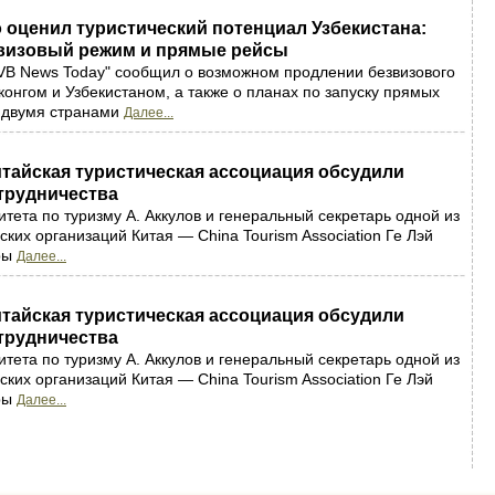
 оценил туристический потенциал Узбекистана:
визовый режим и прямые рейсы
VB News Today" сообщил о возможном продлении безвизового
онгом и Узбекистаном, а также о планах по запуску прямых
 двумя странами
Далее...
итайская туристическая ассоциация обсудили
трудничества
тета по туризму А. Аккулов и генеральный секретарь одной из
ких организаций Китая — China Tourism Association Ге Лэй
ры
Далее...
итайская туристическая ассоциация обсудили
трудничества
тета по туризму А. Аккулов и генеральный секретарь одной из
ких организаций Китая — China Tourism Association Ге Лэй
ры
Далее...