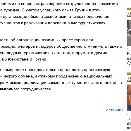
ениями по вопросам расширения сотрудничества в развитии
о туризма. С учетом успешного опыта Грузии в этих
Л
 организации обмена экспертами, а также привлечения
нсультантов к реализации перспективных туристических
ность об организации взаимных пресс-туров для
рмации, блогеров и лидеров общественного мнения, а также о
19
ународных туристических выставках, форумах и других
В
п
в Узбекистане и Грузии.
Д
ли намерение последовательно продолжать практическую
тического обмена, активному продвижению национальных
Л
дном рынке, реализации совместных туристических проектов, а
выгодного сотрудничества.
Источник
29
Т
д
п