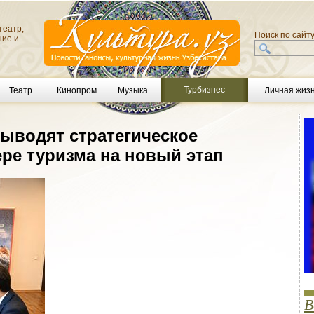
театр,
Поиск по сайт
ние и
Турбизнес
Театр
Кинопром
Музыка
Личная жиз
выводят стратегическое
ре туризма на новый этап
В