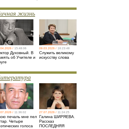
ичная жизнь
.04.2026 /
15:48:06
09.03.2026 /
16:23:48
иктор Духовный. В
Служить великому
амять об Учителе и
искусству слова
руге
итература
.07.2026 /
11:36:02
27.07.2026 /
11:24:25
вою печаль мне пел
Галина ШИРЯЕВА.
утар. Четыре
Рассказ
оэтических голоса
ПОСЛЕДНЯЯ