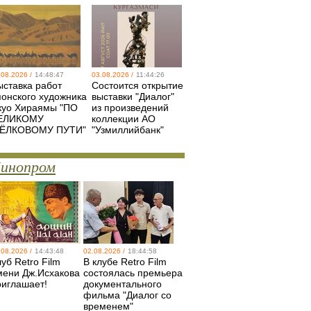
.08.2026 /
14:48:47
03.08.2026 /
11:44:26
ыставка работ
Состоится открытие
понского художника
выставки "Диалог"
куо Хираямы "ПО
из произведений
ЕЛИКОМУ
коллекции АО
ЁЛКОВОМУ ПУТИ"
"Узмиллийбанк"
инопром
.08.2026 /
14:43:48
02.08.2026 /
18:44:58
уб Retro Film
В клубе Retro Film
мени Дж.Исхакова
состоялась премьера
риглашает!
документального
фильма "Диалог со
временем"