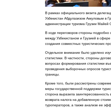
В рамках официального визита делегац
Узбекистан Абдулазизом Аккуловым в Г
администрации туризма Грузии Майей 
В ходе переговоров стороны подробно 
между Узбекистаном и Грузией в сфере 
создания совместных туристических пр
Отдельное внимание было уделено изуч
статистики. В частности, стороны дого
вопросах формирования статистики въез
проведения выборочных опросов турист
границы.
Кроме того, были рассмотрены соврем
меры государственной поддержки турист
сторона выразила заинтересованность 
возврата налога на добавленную стоим
туроператоров, а также анализе ее эфф