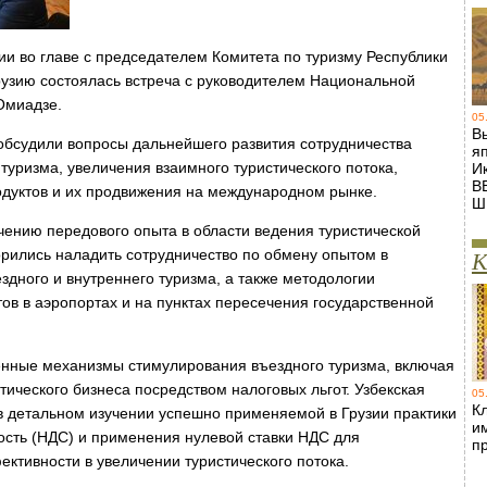
ии во главе с председателем Комитета по туризму Республики
рузию состоялась встреча с руководителем Национальной
Омиадзе.
05
В
обсудили вопросы дальнейшего развития сотрудничества
я
туризма, увеличения взаимного туристического потока,
И
В
одуктов и их продвижения на международном рынке.
Ш
ению передового опыта в области ведения туристической
ворились наладить сотрудничество по обмену опытом в
К
дного и внутреннего туризма, а также методологии
ов в аэропортах и на пунктах пересечения государственной
енные механизмы стимулирования въездного туризма, включая
ического бизнеса посредством налоговых льгот. Узбекская
05
Кл
в детальном изучении успешно применяемой в Грузии практики
и
ость (НДС) и применения нулевой ставки НДС для
п
ективности в увеличении туристического потока.