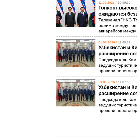
11.06.2026 /
10:59:39
Гонконг высоко
ожидаются без
Телеканал "HKG T
режима между Гонк
авиарейсов между
01.06.2026 /
11:48:27
Узбекистан и К
расширение со
Председатель Коми
ведущих туристичес
провели перегово
29.05.2026 /
11:07:50
Узбекистан и К
расширение со
Председатель Коми
ведущих туристичес
провели перегово