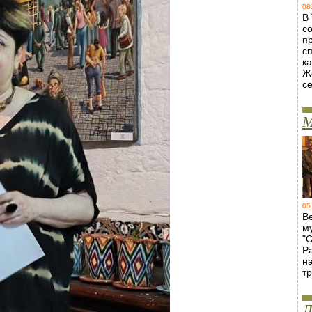
08
В
с
п
с
ка
Ж
с
М
05
В
м
"
Р
н
т
Л