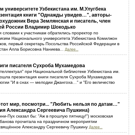
 университете Узбекистана им. М.Улугбека
езентация книги "Однажды увидев…", авторы-
художник Вера Землянская и писатель, член
ей России Владимир Шокодько
 словами к участникам обратились проректор по
язям Национального университета Узбекистана Комилжон
ов, первый секретарь Посольства Российской Федерации в
стан Алла Борисовна Наниева...
Далее...
ниги писателя Сухроба Мухамедова
нтеллектуал" при Национальной библиотеке Узбекистана им.
ошла презентация книги писателя Сухроба Мухамедова
огии "И в снах — мелодии Джангоха…" и "Его величество
этот мир, посмотри... "Любить нельзя по датам…"
ия Александра Сергеевича Пушкина)
ни-Пух сказал бы: "Аж в прошлую пятницу!") московская
обанова прочитала на праздничном мероприятии
освящённое Александру Сергеевичу Пушкину
Далее...