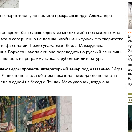
от вечер готовит для нас мой прекрасный друг Александра
лгое время было лишь одним из многих имён незнакомых мне
07
В
 что я совершенно не помню, чтобы мы изучали его творчество
к
тете филологии. Позже уважаемая Лейла Махмудовна
к
Х
ния Борхеса начали активно переводить на русский язык лишь
х
не попасть в программу курса зарубежной литературы.
У
с
лександры провести литературный вечер под названием "Игра
ц
в
 Я ничего не знала об этом писателе, никогда его не читала.
В
еня в одной из бесед с Лейлой Махмудовной, когда она
пу
Т