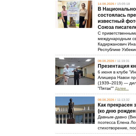
14.06.2026 /
15:05:18
В Национальном
состоялась пр
известный фото
Союза писател
С приветственными
международным св
Кадиржанович Инак
Республике Узбеки
08.06.2026 /
11:19:31
Презентация к
6 июня в клубе "И
Алишера Навои пр
(1939–2019) — дил
"Пятак""
Далее...
08.06.2026 /
11:13:32
Как прекрасен 
(ко дню рожден
Давным-давно (Вин
поэтесса Елена Л
стихотворение, п