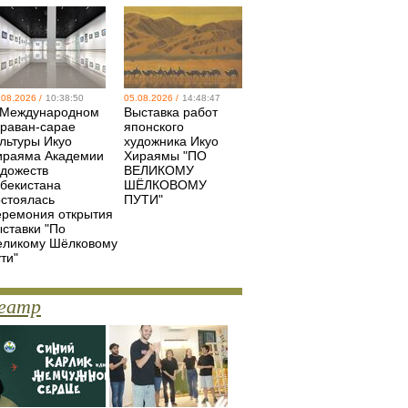
.08.2026 /
10:38:50
05.08.2026 /
14:48:47
 Международном
Выставка работ
араван-сарае
японского
ультуры Икуо
художника Икуо
ираяма Академии
Хираямы "ПО
удожеств
ВЕЛИКОМУ
збекистана
ШЁЛКОВОМУ
остоялась
ПУТИ"
еремония открытия
ыставки "По
еликому Шёлковому
ти"
еатр