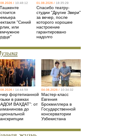
.08.2026 /
10:48:12
01.08.2026 /
18:35:29
 Ташкенте
Спасибо театру-
остоится
студии "Другие Звери"
ремьера
за вечер, после
пектакля "Синий
которого хорошее
рлик, или
настроение
емчужное
гарантировано
ердце"
надолго
узыка
.08.2026 /
14:44:59
04.08.2026 /
10:34:32
ечер фортепианной
Мастер-класс
узыки в рамках
Евгения
САДОИ ВАХДАТ": от
Брокмиллера в
ахманинова до
Государственной
ациональной
консерватории
ранскрипции
Узбекистана
ичная жизнь