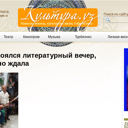
театр,
Поиск по сайт
ние и
Театр
Кинопром
Музыка
Турбизнес
Личная жиз
тоялся литературный вечер,
но ждала
В