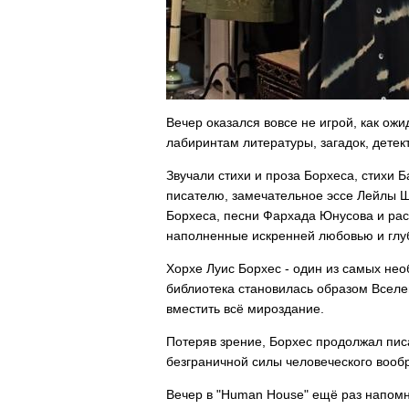
Вечер оказался вовсе не игрой, как ож
лабиринтам литературы, загадок, детек
Звучали стихи и проза Борхеса, стихи 
писателю, замечательное эссе Лейлы Ш
Борхеса, песни Фархада Юнусова и рас
наполненные искренней любовью и глу
Хорхе Луис Борхес - один из самых нео
библиотека становилась образом Вселен
вместить всё мироздание.
Потеряв зрение, Борхес продолжал писа
безграничной силы человеческого вообр
Вечер в "Human House" ещё раз напомнил