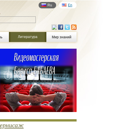
Ru
En
у
Литература
нь
Мир знаний
ернисаж