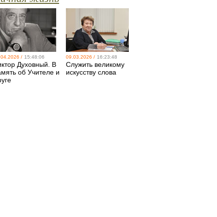
.04.2026 /
15:48:06
09.03.2026 /
16:23:48
иктор Духовный. В
Служить великому
амять об Учителе и
искусству слова
руге