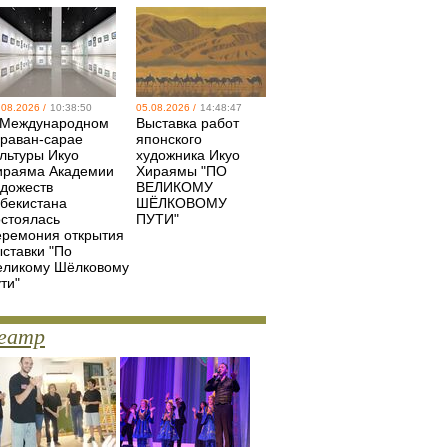
.08.2026 /
10:38:50
05.08.2026 /
14:48:47
 Международном
Выставка работ
араван-сарае
японского
ультуры Икуо
художника Икуо
ираяма Академии
Хираямы "ПО
удожеств
ВЕЛИКОМУ
збекистана
ШЁЛКОВОМУ
остоялась
ПУТИ"
еремония открытия
ыставки "По
еликому Шёлковому
ти"
еатр