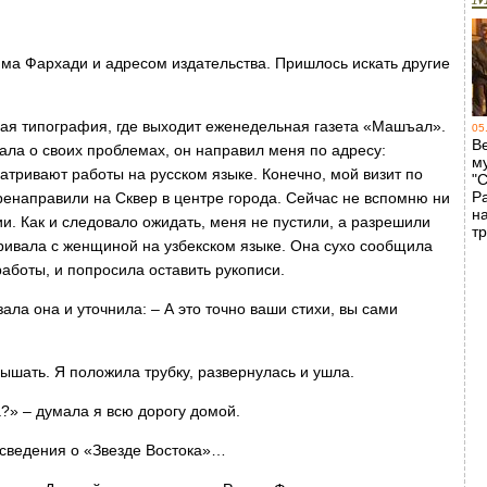
има Фархади и адресом издательства. Пришлось искать другие
ая типография, где выходит еженедельная газета «Машъал».
05
В
зала о своих проблемах, он направил меня по адресу:
м
матривают работы на русском языке. Конечно, мой визит по
"
Р
енаправили на Сквер в центре города. Сейчас не вспомню ни
н
ии. Как и следовало ожидать, меня не пустили, а разрешили
т
аривала с женщиной на узбекском языке. Она сухо сообщила
работы, и попросила оставить рукописи.
зала она и уточнила: – А это точно ваши стихи, вы сами
дышать. Я положила трубку, развернулась и ушла.
?» – думала я всю дорогу домой.
 сведения о «Звезде Востока»…