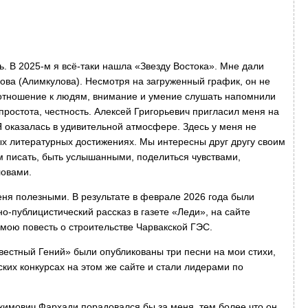
. В 2025-м я всё-таки нашла «Звезду Востока». Мне дали
ова (Алимкулова). Несмотря на загруженный график, он не
 отношение к людям, внимание и умение слушать напомнили
простота, честность. Алексей Григорьевич пригласил меня на
оказалась в удивительной атмосфере. Здесь у меня не
х литературных достижениях. Мы интересны друг другу своим
 писать, быть услышанными, поделиться чувствами,
словами.
ня полезными. В результате в феврале 2026 года были
о-публицистический рассказ в газете «Леди», на сайте
мою повесть о строительстве Чарвакской ГЭС.
звестный Гений» были опубликованы три песни на мои стихи,
ских конкурсах на этом же сайте и стали лидерами по
имович Фархади порадовался бы за меня, тем более что он