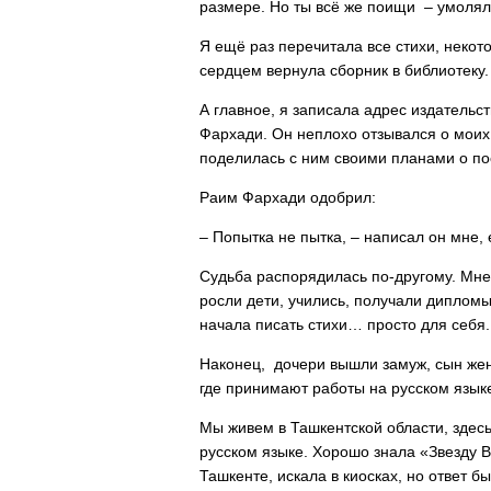
размере. Но ты всё же поищи – умолял
Я ещё раз перечитала все стихи, некот
сердцем вернула сборник в библиотеку.
А главное, я записала адрес издательс
Фархади. Он неплохо отзывался о моих 
поделилась с ним своими планами о по
Раим Фархади одобрил:
– Попытка не пытка, – написал он мне,
Судьба распорядилась по-другому. Мне 
росли дети, учились, получали дипломы
начала писать стихи… просто для себя.
Наконец, дочери вышли замуж, сын жен
где принимают работы на русском язык
Мы живем в Ташкентской области, здесь
русском языке. Хорошо знала «Звезду В
Ташкенте, искала в киосках, но ответ б