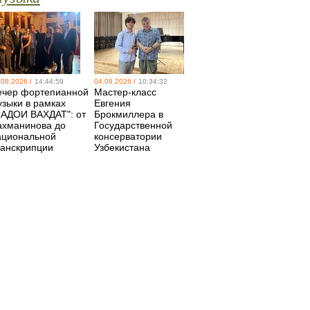
.08.2026 /
14:44:59
04.08.2026 /
10:34:32
ечер фортепианной
Мастер-класс
узыки в рамках
Евгения
САДОИ ВАХДАТ": от
Брокмиллера в
ахманинова до
Государственной
ациональной
консерватории
ранскрипции
Узбекистана