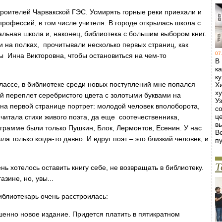
троителей Чарвакской ГЭС. Усмирять горные реки приехали и
рофессий, в том числе учителя. В городе открылась школа с
льная школа и, наконец, библиотека с большим выбором книг.
 на полках, прочитывали несколько первых страниц, как
07
ы Инна Викторовна, чтобы остановиться на чем-то
В
к
к
лассе, в библиотеке среди новых поступлений мне попался
Х
х
й переплет серебристого цвета с золотыми буквами на
У
на первой странице портрет: молодой человек вполоборота,
с
ц
читала стихи живого поэта, да еще соотечественника,
в
грамме были только Пушкин, Блок, Лермонтов, Есенин. У нас
В
а только когда-то давно. И вдруг поэт – это близкий человек, и
пу
Т
ь хотелось оставить книгу себе, не возвращать в библиотеку.
зине, но, увы...
Библиотекарь очень расстроилась:
шенно новое издание. Придется платить в пятикратном