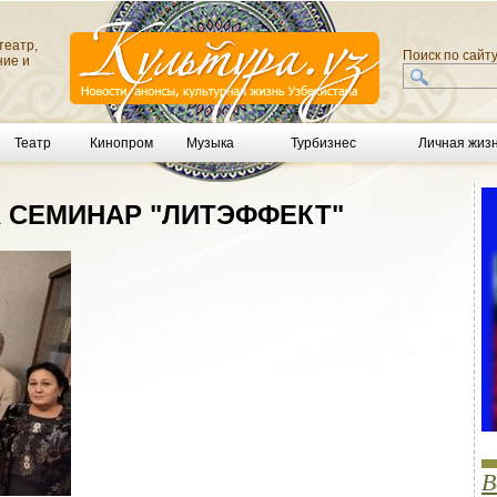
театр,
Поиск по сайт
ние и
Театр
Кинопром
Музыка
Турбизнес
Личная жиз
 СЕМИНАР "ЛИТЭФФЕКТ"
В