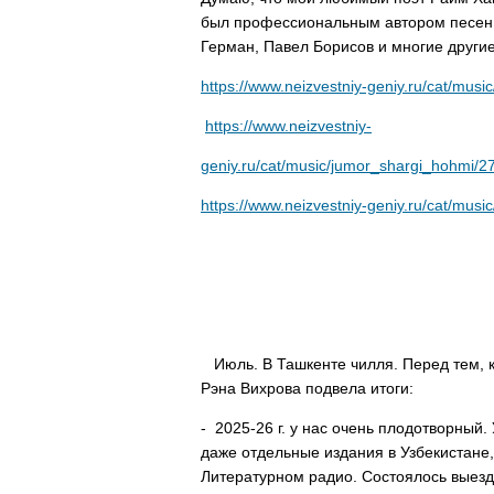
был профессиональным автором песен.
Герман, Павел Борисов и многие другие
https://www.neizvestniy-geniy.ru/cat/mus
https://www.neizvestniy-
geniy.ru/cat/music/jumor_shargi_hohmi/2
https://www.neizvestniy-geniy.ru/cat/mus
Гу
Июль. В Ташкенте чилля. Перед тем, 
Рэна Вихрова подвела итоги:
- 2025-26 г. у нас очень плодотворный
даже отдельные издания в Узбекистане
Литературном радио. Состоялось выезд