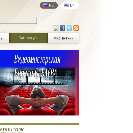
Ru
En
у
Литература
нь
Мир знаний
ернисаж