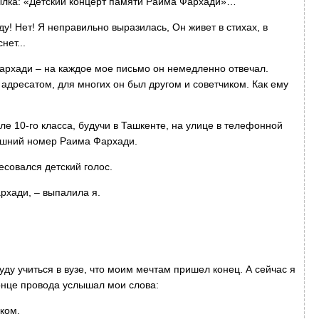
ылка: «Детский концерт памяти Раима Фархади»…
оду! Нет! Я неправильно выразилась, Он живет в стихах, в
нет...
архади – на каждое мое письмо он немедленно отвечал.
адресатом, для многих он был другом и советчиком. Как ему
е 10-го класса, будучи в Ташкенте, на улице в телефонной
машний номер Раима Фархади.
есовался детский голос.
архади, – выпалила я.
буду учиться в вузе, что моим мечтам пришел конец. А сейчас я
конце провода услышал мои слова:
ком.