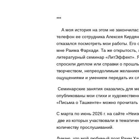
***
А моя история на этом не закончилась
телефон ее сотрудника Алексея Кирдян
отказался посмотреть мои работы. Его
мне Раима Фархади. Та же открытость, 
литературный семинар «ЛитЭффект». Я 
спросили диплом или справки о прошлы
творчеством, непреодолимым желанием
ощущениями и умением передать их 
Семинарские занятия оказались для ме
опубликованы мои стихи и художественн
«Письма о Ташкенте» можно прочитать 
С марта по июнь 2026 г. на сайте «Неи
две из которых участвовали в тематиче
количеству прослушиваний.
Думаю, что мой любимый поэт Раим Хак