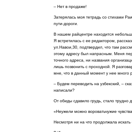
– Нет в продаже!
Затерялась моя тетрадь со стихами Ра
пути-дороги.
В нашем райцентре находится небольш
Я встретилась с ее редактором, расска
ул.Навои,30, подтвердил, что там расс
этому адресу был напрасным. Меня пер
точного адреса, ни названия организац
лишь позвонить с проходной. Я разгов
мне, что в данный момент у нее много 
– Будем переводить на узбекский, – ска
написали?
От обиды сдавило грудь, стало трудно 
«Неужели можно вороватьчужие чувства
Несмотря ни на что продолжала искать