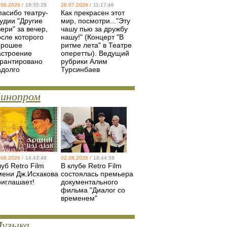
.08.2026 /
18:35:29
28.07.2026 /
11:17:46
пасибо театру-
Как прекрасен этот
удии "Другие
мир, посмотри..."Эту
ери" за вечер,
чашу пью за дружбу
осле которого
нашу!" (Концерт "В
орошее
ритме лета" в Театре
астроение
оперетты). Ведущий
арантировано
рубрики Алим
адолго
Турсинбаев
инопром
.08.2026 /
14:43:48
02.08.2026 /
18:44:58
уб Retro Film
В клубе Retro Film
мени Дж.Исхакова
состоялась премьера
риглашает!
документального
фильма "Диалог со
временем"
узыка