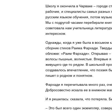
Школу я окончила в Чарваке – городе с
рабочие, и специалисты самых разных п
русским языком обучения, потом музыка
Мы с подругой часами перебирали книги
советовала нам учительница литератур
интересном.
Однажды, когда я уже была в восьмом к
сборник стихов Раима Фархади. Тверды
обложке: «Раим Фархади». Открываю – 
волосы пышные, волнистые. Впервые я 
живущего где-то рядом. В школьной про
создавалось впечатление, что поэзия был
пишет о родном и понятном.
Фархади я перечитывала много раз, очен
Добросовестно искала ее в книжном мага
И я решилась: сказала, что потеряла. 
– Это был всего один экземпляр, совер