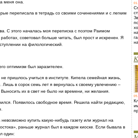
а меня она.
01
С
ст
орые переписала в тетрадь со своими сочинениями и с легким
Зв
п
х
тва. С этого началась моя переписка с поэтом Раимом
н
г
работах, советовал больше читать, был прост и искренен. Я
н
ступлении на филологический.
К
 его оптимизм был заразителен.
не пришлось учиться в институте. Кипела семейная жизнь,
. Лишь в сорок семь лет я вернулась к своему увлечению –
 Выносить их в свет не было ни времени, ни желания.
05
Кл
ился. Появилось свободное время. Решила найти редакцию,
и
е.
п
 невозможно купить какую-нибудь газету или журнал на
остока», раньше журнал был в каждом киоске. Если бывала в
ыл один:
М