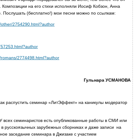
 Композиции на его стихи исполняли Иосиф Кобзон, Анна
. Послушать (бесплатно!) мои песни можно по ссылкам:
ic/other/2754290.html?author
757253.html?author
ic/romans/2774498.html?author
льнара УСМАНОВА
как распустить семинар «ЛитЭффект» на каникулы модератор
. У всех семинаристов есть опубликованные работы в СМИ или
, в русскоязычных зарубежных сборниках и даже записи на
ное заседание семинара в Джизаке с участием