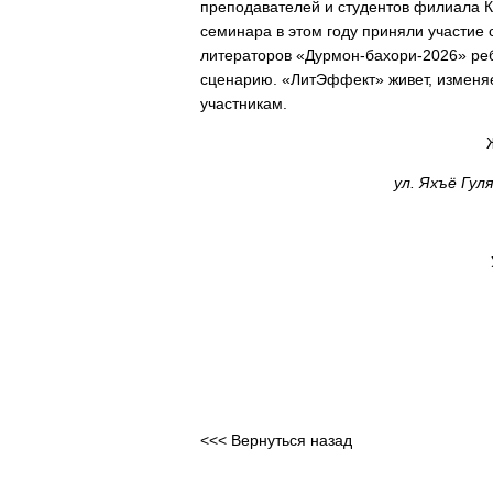
преподавателей и студентов филиала К
семинара в этом году приняли участие
литераторов «Дурмон-бахори-2026» ре
сценарию. «ЛитЭффект» живет, изменяе
участникам.
Ждём вас в муз
ул. Яхъё Гул
по четвергам 
Участие онлайн 
Тел: +998 94
<<< Вернуться назад