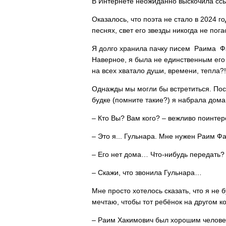
В Интернете неожиданно выскочила сс
Оказалось, что поэта не стало в 2024 г
песнях, свет его звезды никогда не погас
Я долго хранила пачку писем Раима Ф
Наверное, я была не единственным его 
на всех хватало души, времени, тепла?!
Однажды мы могли бы встретиться. Посл
будке (помните такие?) я набрала до
– Кто Вы? Вам кого? – вежливо поинтер
– Это я... Гульнара. Мне нужен Раим Ф
– Его нет дома… Что-нибудь передать?
– Скажи, что звонила Гульнара…
Мне просто хотелось сказать, что я не 
мечтаю, чтобы тот ребёнок на другом 
– Раим Хакимович был хорошим челове